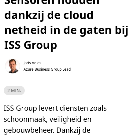
dankzij de cloud
netheid in de gaten bij
ISS Group
Joris Aeles
Azure Business Group Lead 
L
2 MIN.
e
e
s
t
ISS Group levert diensten zoals
i
j
schoonmaak, veiligheid en
d
,
2
gebouwbeheer. Dankzij de
m
i