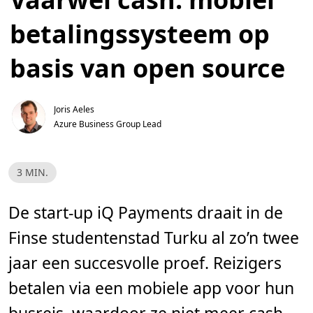
betalingssysteem op
basis van open source
Joris Aeles
Azure Business Group Lead 
L
3 MIN.
e
e
s
t
De start-up iQ Payments draait in de
i
j
Finse studentenstad Turku al zo’n twee
d
,
3
jaar een succesvolle proef. Reizigers
m
i
betalen via een mobiele app voor hun
n
.