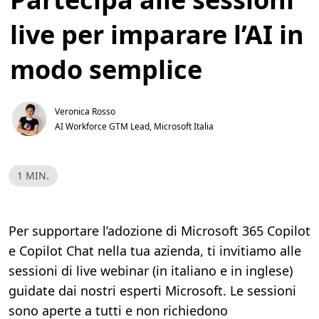
live per imparare l’AI in
modo semplice
Veronica Rosso
AI Workforce GTM Lead, Microsoft Italia
T
1 MIN.
e
m
p
o
d
Per supportare l’adozione di Microsoft 365 Copilot
i
l
e Copilot Chat nella tua azienda, ti invitiamo alle
e
t
sessioni di live webinar (in italiano e in inglese)
t
u
guidate dai nostri esperti Microsoft.
Le sessioni
r
a
sono aperte a tutti e non richiedono
,