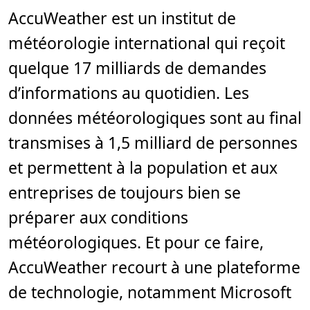
p
s
AccuWeather est un institut de
d
e
météorologie international qui reçoit
l
e
c
quelque 17 milliards de demandes
t
u
d’informations au quotidien. Les
r
e
,
données météorologiques sont au final
2
m
transmises à 1,5 milliard de personnes
i
n
.
et permettent à la population et aux
entreprises de toujours bien se
préparer aux conditions
météorologiques. Et pour ce faire,
AccuWeather recourt à une plateforme
de technologie, notamment Microsoft