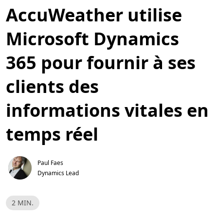
AccuWeather utilise
Microsoft Dynamics
365 pour fournir à ses
clients des
informations vitales en
temps réel
Paul Faes
Dynamics Lead
T
2 MIN.
e
m