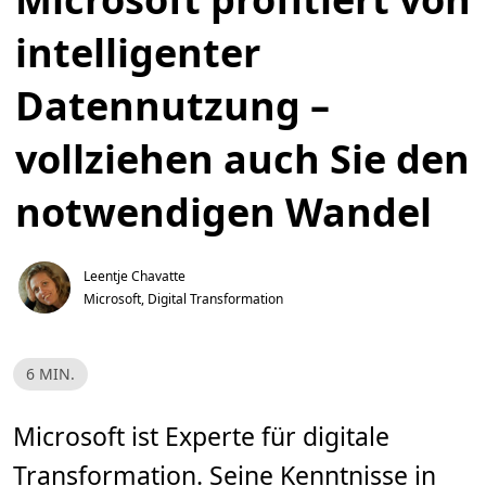
intelligenter
Datennutzung –
vollziehen auch Sie den
notwendigen Wandel
Leentje Chavatte
Microsoft, Digital Transformation
L
6 MIN.
e
s
e
z
Microsoft ist Experte für digitale
e
i
Transformation. Seine Kenntnisse in
t