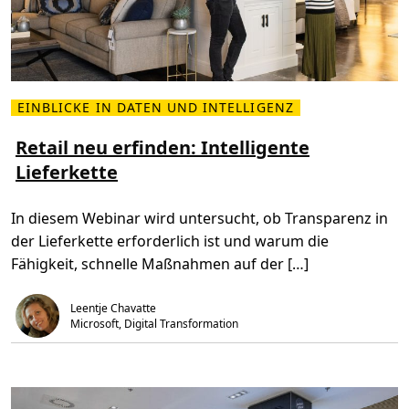
u
e
s
i
t
b
r
t
i
e
n
a
c
EINBLICKE IN DATEN UND INTELLIGENZ
M
h
e
C
h
Retail neu erfinden: Intelligente
O
r
V
Lieferkette
l
I
e
D
s
-
e
1
In diesem Webinar wird untersucht, ob Transparenz in
n
9
Ü
m
der Lieferkette erforderlich ist und warum die
b
i
e
t
Fähigkeit, schnelle Maßnahmen auf der […]
r
d
R
e
e
r
Leentje Chavatte
t
Z
a
u
Microsoft, Digital Transformation
i
k
l
u
n
n
e
f
u
t
e
u