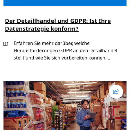
s
o
n
a
l
Der Detaillhandel und GDPR: Ist Ihre
b
e
Datenstrategie konform?
i
m
S
Erfahren Sie mehr darüber, welche
i
c
Herausforderungen GDPR an den Detailhandel
h
e
stellt und wie Sie sich vorbereiten können,
r
s
konform zu sein.
t
e
l
l
e
n
h
ö
c
h
s
t
e
r
K
u