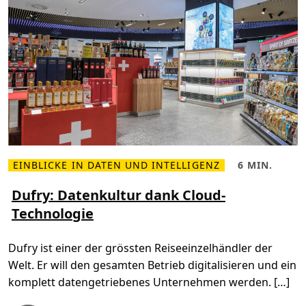
r
m
f
g
i
e
n
h
d
e
e
n
n
k
:
a
I
n
n
n
t
e
l
l
i
g
e
n
EINBLICKE IN DATEN UND INTELLIGENZ
6 MIN.
M
L
t
e
e
e
h
s
Dufry: Datenkultur dank Cloud-
L
r
e
i
Technologie
l
z
e
e
e
f
s
i
e
e
t
r
Dufry ist einer der grössten Reiseeinzelhändler der
n
,
k
Ü
6
e
Welt. Er will den gesamten Betrieb digitalisieren und ein
b
m
t
e
i
t
komplett datengetriebenes Unternehmen werden. […]
r
n
e
D
.
u