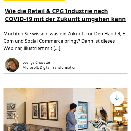
M
r
e
f
h
Wie die Retail & CPG Industrie nach
o
r
l
COVID-19 mit der Zukunft umgehen kann
l
g
e
i
s
m
e
d
Möchten Sie wissen, was die Zukunft für Den Handel, E-
n
i
Ü
g
Com und Social Commerce bringt? Dann ist dieses
b
i
e
t
Webinar, illustriert mit […]
r
a
W
l
i
e
Leentje Chavatte
e
n
d
Z
Microsoft, Digital Transformation
i
e
e
i
R
t
e
a
t
l
a
t
i
e
l
r
&
v
C
o
P
r
G
a
I
n
n
t
d
r