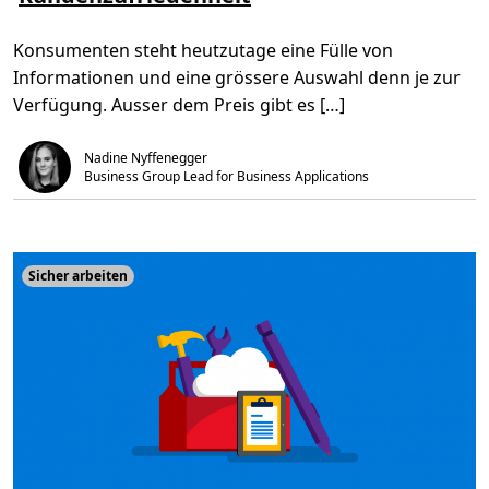
e
t
h
n
,
w
Ü
3
e
Konsumenten steht heutzutage eine Fülle von
b
m
i
e
i
z
Informationen und eine grössere Auswahl denn je zur
r
n
e
U
.
r
Verfügung. Ausser dem Preis gibt es […]
n
M
t
i
e
t
Nadine Nyffenegger
r
t
s
Business Group Lead for Business Applications
e
t
l
ü
s
t
t
z
a
e
n
n
d
Sicher arbeiten
v
o
n
V
e
r
k
a
u
f
s
p
e
r