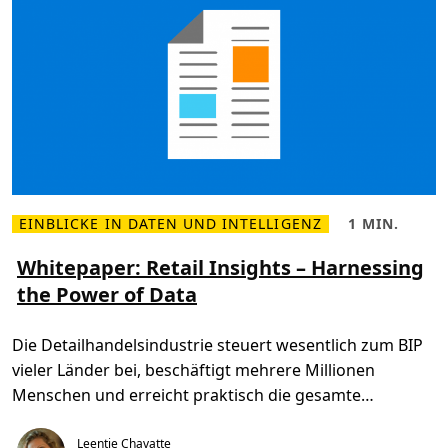
d
e
l
u
n
d
G
D
P
R
:
I
s
t
d
i
EINBLICKE IN DATEN UND INTELLIGENZ
1 MIN.
e
M
L
s
e
e
d
h
s
Whitepaper: Retail Insights – Harnessing
a
r
e
the Power of Data
s
l
z
E
e
e
n
s
i
d
e
t
Die Detailhandelsindustrie steuert wesentlich zum BIP
e
n
,
d
Ü
1
vieler Länder bei, beschäftigt mehrere Millionen
e
b
m
r
e
i
Menschen und erreicht praktisch die gesamte
u
r
n
n
W
.
Bevölkerung. Um […]
g
h
Leentje Chavatte
e
i