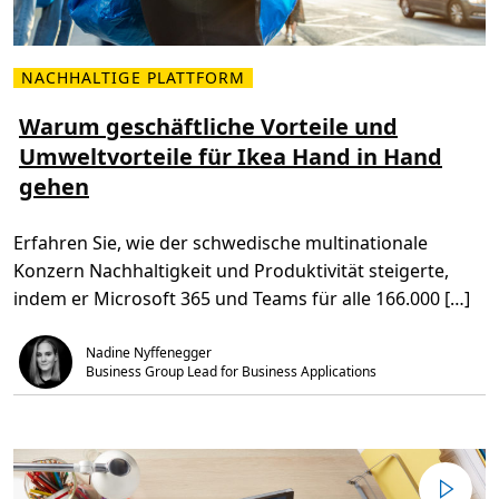
r
d
i
e
NACHHALTIGE PLATTFORM
V
M
o
e
r
h
Warum geschäftliche Vorteile und
t
r
e
Umweltvorteile für Ikea Hand in Hand
l
i
e
l
gehen
s
e
e
d
n
e
Ü
r
Erfahren Sie, wie der schwedische multinationale
b
D
e
i
Konzern Nachhaltigkeit und Produktivität steigerte,
r
g
W
i
indem er Microsoft 365 und Teams für alle 166.000 […]
a
t
r
a
u
l
Nadine Nyffenegger
m
i
g
Business Group Lead for Business Applications
s
e
i
s
e
c
r
h
u
ä
n
f
g
t
m
l
i