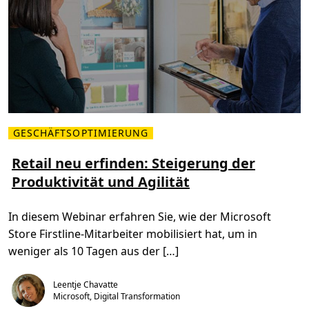
GESCHÄFTSOPTIMIERUNG
M
e
h
Retail neu erfinden: Steigerung der
r
Produktivität und Agilität
l
e
s
e
In diesem Webinar erfahren Sie, wie der Microsoft
n
Ü
Store Firstline-Mitarbeiter mobilisiert hat, um in
b
e
weniger als 10 Tagen aus der […]
r
R
e
Leentje Chavatte
t
a
Microsoft, Digital Transformation
i