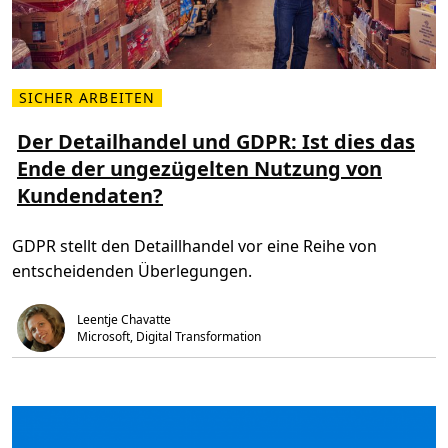
n
d
e
n
z
u
f
SICHER ARBEITEN
r
M
i
e
e
h
Der Detailhandel und GDPR: Ist dies das
d
r
e
Ende der ungezügelten Nutzung von
l
n
e
h
Kundendaten?
s
e
e
i
n
t
Ü
GDPR stellt den Detaillhandel vor eine Reihe von
b
e
entscheidenden Überlegungen.
r
D
e
r
Leentje Chavatte
D
Microsoft, Digital Transformation
e
t
a
i
l
h
a
n