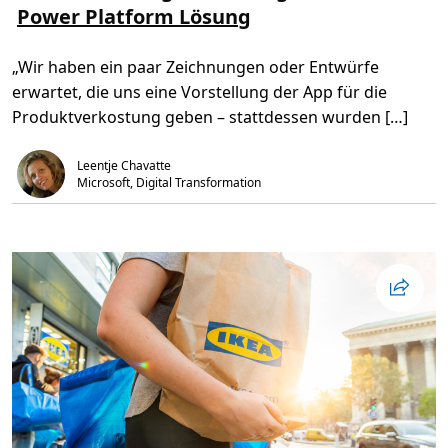
Power Platform Lösung
s
i
o
e
t
g
n
,
i
Ü
6
e
„Wir haben ein paar Zeichnungen oder Entwürfe
b
m
e
i
erwartet, die uns eine Vorstellung der App für die
r
n
B
.
Produktverkostung geben – stattdessen wurden […]
e
l
l
Leentje Chavatte
F
o
Microsoft, Digital Transformation
o
d
G
r
o
u
p
:
D
e
r
B
e
w
e
i
s
f
ü