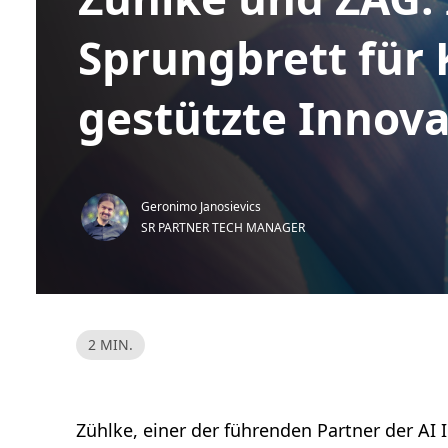
Sprungbrett für 
gestützte Innova
Geronimo Janosievics
SR PARTNER TECH MANAGER
L
2 MIN.
e
s
e
z
e
i
Zühlke, einer der führenden Partner der AI 
t