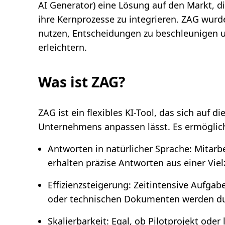
,
AI Generator) eine Lösung auf den Markt, d
2
m
ihre Kernprozesse zu integrieren. ZAG wurde
i
n
nutzen, Entscheidungen zu beschleunigen u
.
erleichtern.
Was ist ZAG?
ZAG ist ein flexibles KI-Tool, das sich auf d
Unternehmens anpassen lässt. Es ermöglich
Antworten in natürlicher Sprache: Mitarb
erhalten präzise Antworten aus einer Vie
Effizienzsteigerung: Zeitintensive Aufga
oder technischen Dokumenten werden du
Skalierbarkeit: Egal, ob Pilotprojekt ode