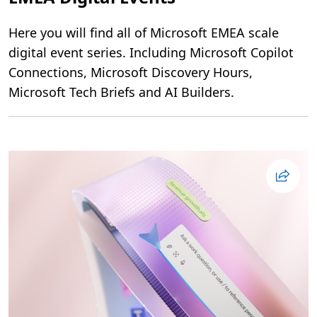
m
h
M
C
i
o
Here you will find all of Microsoft EMEA scale
c
p
r
i
digital event series. Including Microsoft Copilot
o
l
s
o
Connections, Microsoft Discovery Hours,
o
t
f
C
Microsoft Tech Briefs and AI Builders.
t
h
C
a
o
t
p
i
l
o
t
&
A
I
A
g
e
n
t
s
S
u
m
m
i
t