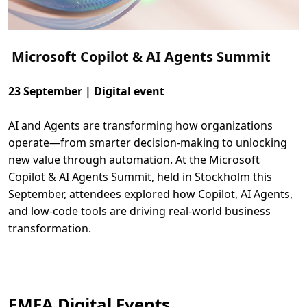
f
o
r
E
v
Microsoft Copilot & AI Agents Summit
e
r
y
o
23 September | Digital event
n
e
:
B
AI and Agents are transforming how organizations
o
operate—from smarter decision-making to unlocking
o
s
new value through automation. At the Microsoft
t
P
Copilot & AI Agents Summit, held in Stockholm this
r
o
September, attendees explored how Copilot, AI Agents,
d
and low-code tools are driving real-world business
u
c
transformation.
t
i
L
v
ä
i
s
t
m
y
e
w
r
i
EMEA Digital Events
o
t