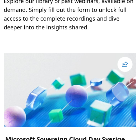
Explore our library of past webinars, available on
c
r
demand. Simply fill out the form to unlock full
o
s
access to the complete recordings and dive
o
f
deeper into the insights shared.
t
F
a
b
r
i
c
R
o
a
d
s
h
o
w
S
t
o
c
k
h
o
l
m
Microsoft Sovereign Cloud Day Sverige