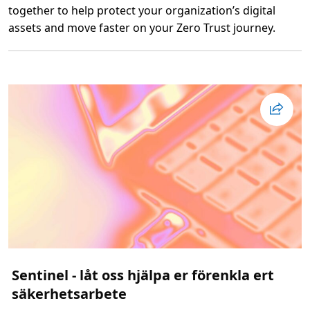
together to help protect your organization’s digital
P
l
assets and move faster on your Zero Trust journey.
a
t
L
f
ä
o
s
r
m
m
e
r
o
m
M
i
c
r
o
s
o
f
t
E
n
t
r
a
S
u
Sentinel - låt oss hjälpa er förenkla ert
i
t
säkerhetsarbete
e
S