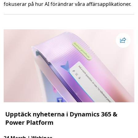
fokuserar på hur AI förändrar våra affärsapplikationer.
L
ä
s
m
e
r
o
m
F
r
å
n
C
o
p
i
l
o
t
t
i
l
l
A
Upptäck nyheterna i Dynamics 365 &
g
e
Power Platform
n
t
-
o