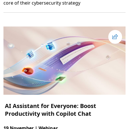
core of their cybersecurity strategy
a
S
L
u
ä
i
s
t
m
e
e
r
o
m
S
e
c
u
r
i
t
y
S
u
m
m
i
t
2
0
AI Assistant for Everyone: Boost
2
5
Productivity with Copilot Chat
S
t
o
c
19 November | Webinar