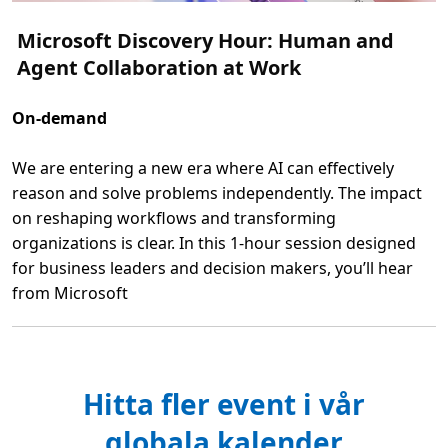
Microsoft Discovery Hour: Human and
Agent Collaboration at Work
On-demand
We are entering a new era where AI can effectively
reason and solve problems independently. The impact
on reshaping workflows and transforming
organizations is clear. In this 1-hour session designed
for business leaders and decision makers, you’ll hear
from Microsoft
L
ä
s
m
e
r
Hitta fler event i vår
o
m
M
globala kalender
i