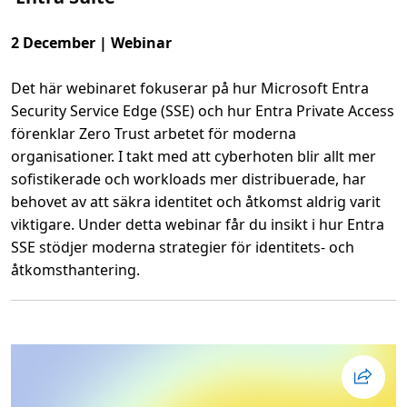
f
ö
r
2 December | Webinar
A
I
a
Det här webinaret fokuserar på hur Microsoft Entra
g
e
Security Service Edge (SSE) och hur Entra Private Access
n
t
förenklar Zero Trust arbetet för moderna
e
r
organisationer. I takt med att cyberhoten blir allt mer
i
p
sofistikerade och workloads mer distribuerade, har
r
behovet av att säkra identitet och åtkomst aldrig varit
a
k
viktigare. Under detta webinar får du insikt i hur Entra
t
i
SSE stödjer moderna strategier för identitets- och
k
e
åtkomsthantering.
n
L
ä
s
m
e
r
o
m
F
ö