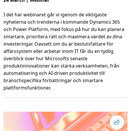
24 March | Webinar
c
h
e
I det här webinaret går vi igenom de viktigaste
n
m
nyheterna och trenderna i kommande Dynamics 365
a
s
och Power Platform, med fokus på hur du kan planera
s
a
smartare, prioritera rätt och maximera värdet av dina
d
ä
investeringar. Oavsett om du är beslutsfattare för
r
affärssystem eller arbetar inom IT får du en tydlig
e
m
överblick över hur Microsofts senaste
e
l
produktinnovationer kan stärka verksamheten, från
l
a
automatisering och AI‑driven produktivitet till
n
branschspecifika förbättringar och smartare
plattformsfunktioner.
L
ä
s
m
e
r
o
m
U
p