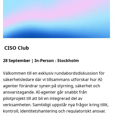
n
t
i
c
A
I
H
a
c
k
CISO Club
28 September | In-Person - Stockholm
Välkommen till en exklusiv rundabordsdiskussion för
säkerhetsledare där vi tillsammans utforskar hur AI-
agenter förändrar synen på styrning, säkerhet och
ansvarstagande. AI-agenter går snabbt från
pilotprojekt till att bli en integrerad del av
verksamheten. Samtidigt uppstår nya frågor kring tillit,
kontroll, identitetshantering och regulatoriskt ansvar.