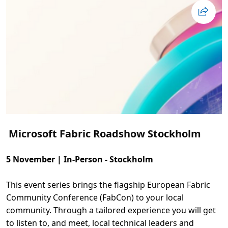
o
m
A
g
e
n
t
i
c
A
I
H
a
c
k
Microsoft Fabric Roadshow Stockholm
5 November | In-Person - Stockholm
This event series brings the flagship European Fabric
Community Conference (FabCon) to your local
community. Through a tailored experience you will get
to listen to, and meet, local technical leaders and