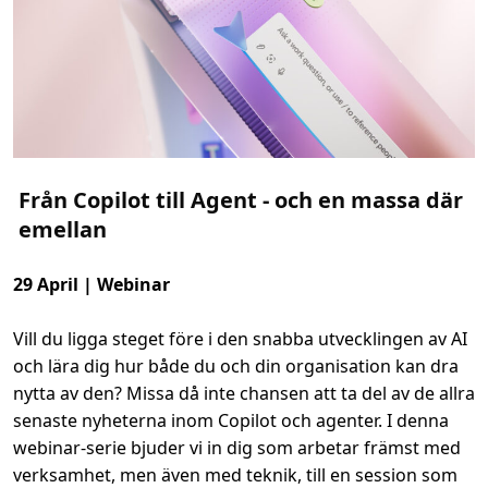
o
s
o
f
t
S
o
v
e
r
e
i
Från Copilot till Agent - och en massa där
g
n
emellan
C
l
o
u
29 April | Webinar
d
D
a
Vill du ligga steget före i den snabba utvecklingen av AI
y
S
och lära dig hur både du och din organisation kan dra
v
e
nytta av den? Missa då inte chansen att ta del av de allra
r
i
senaste nyheterna inom Copilot och agenter. I denna
g
e
webinar-serie bjuder vi in dig som arbetar främst med
verksamhet, men även med teknik, till en session som