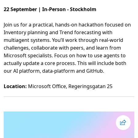
22 September | In-Person - Stockholm
Join us for a practical, hands-on hackathon focused on
Inventory planning and Trend forecasting with
multiagent systems. You’ll work through real-world
challenges, collaborate with peers, and learn from
Microsoft specialists. Focus on how to use agents to
actually update a core process. This will include both
our AI platform, data-platform and GitHub.
Location:
Microsoft Office, Regeringsgatan 25
L
ä
s
m
e
r
o
m
A
g
e