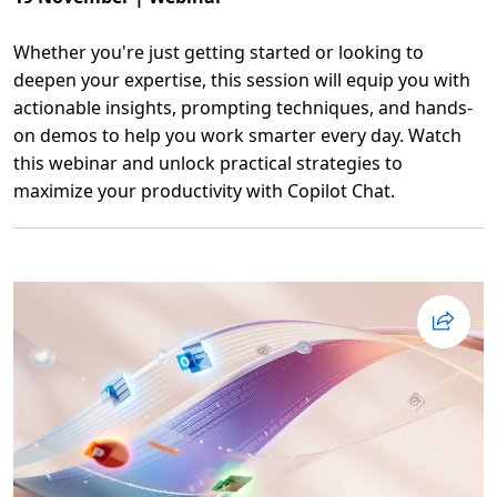
k
h
o
Whether you're just getting started or looking to
l
m
deepen your expertise, this session will equip you with
actionable insights, prompting techniques, and hands-
on demos to help you work smarter every day. Watch
this webinar and unlock practical strategies to
maximize your productivity with Copilot Chat.
L
ä
s
m
e
r
o
m
A
I
A
s
s
i
s
t
a
n
t