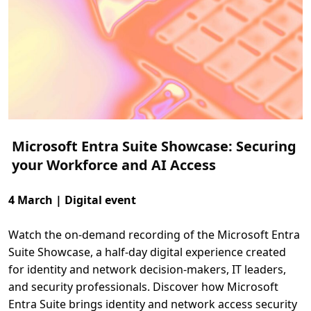
p
t
ä
c
k
n
y
h
e
t
e
r
n
a
Microsoft Entra Suite Showcase: Securing
i
D
your Workforce and AI Access
y
n
a
m
4 March | Digital event
i
c
s
Watch the on‑demand recording of the Microsoft Entra
3
6
Suite Showcase, a half‑day digital experience created
5
&
for identity and network decision‑makers, IT leaders,
P
o
and security professionals. Discover how Microsoft
w
e
Entra Suite brings identity and network access security
r