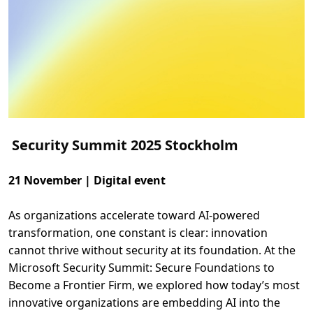
r
e
n
k
l
a
d
i
t
t
Z
e
r
o
Security Summit 2025 Stockholm
T
r
u
s
21 November | Digital event
t
a
r
b
As organizations accelerate toward AI-powered
e
transformation, one constant is clear: innovation
t
e
cannot thrive without security at its foundation. At the
m
e
Microsoft Security Summit: Secure Foundations to
d
E
Become a Frontier Firm, we explored how today’s most
n
innovative organizations are embedding AI into the
t
r