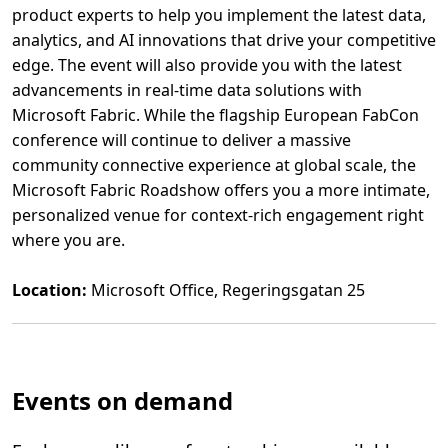
product experts to help you implement the latest data,
analytics, and AI innovations that drive your competitive
edge. The event will also provide you with the latest
advancements in real-time data solutions with
Microsoft Fabric. While the flagship European FabCon
conference will continue to deliver a massive
community connective experience at global scale, the
Microsoft Fabric Roadshow offers you a more intimate,
personalized venue for context-rich engagement right
where you are.
Location:
Microsoft Office, Regeringsgatan 25
L
ä
s
m
e
r
Events on demand
o
m
M
i