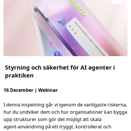
e
p
t
i
e
l
o
t
t
i
l
l
A
g
e
n
t
-
o
Styrning och säkerhet för AI agenter i
c
h
praktiken
e
n
m
a
16 December | Webinar
s
s
a
I denna inspelning går vi igenom de vanligaste riskerna,
d
ä
hur du undviker dem och hur organisationer kan bygga
r
e
upp strukturer som gör det möjligt att skala
m
e
agent‑användning på ett tryggt, kontrollerat och
l