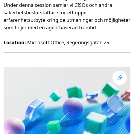
Under denna session samlar vi CISOs och andra
säkerhetsbeslutsfattare för ett öppet
erfarenhetsutbyte kring de utmaningar och möjligheter
som följer med en agentbaserad framtid.
Location:
Microsoft Office, Regeringsgatan 25
L
ä
s
m
e
r
o
m
C
I
S
O
C
l
u
b