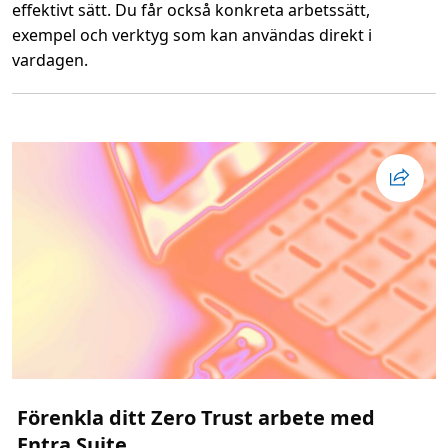
effektivt sätt. Du får också konkreta arbetssätt,
l
a
exempel och verktyg som kan användas direkt i
n
vardagen.
L
ä
s
m
e
r
o
m
S
t
y
r
n
i
n
g
o
c
h
s
ä
k
e
r
Förenkla ditt Zero Trust arbete med
h
e
Entra Suite
t