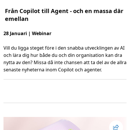
A
s
I
h
Från Copilot till Agent - och en massa där
A
j
c
ä
emellan
c
l
e
p
s
a
s
e
28 Januari | Webinar
r
f
ö
Vill du ligga steget före i den snabba utvecklingen av AI
r
e
och lära dig hur både du och din organisation kan dra
n
k
nytta av den? Missa då inte chansen att ta del av de allra
l
a
senaste nyheterna inom Copilot och agenter.
e
r
L
t
ä
s
s
ä
m
k
e
e
r
r
o
h
m
e
F
t
r
s
å
a
n
r
C
b
o