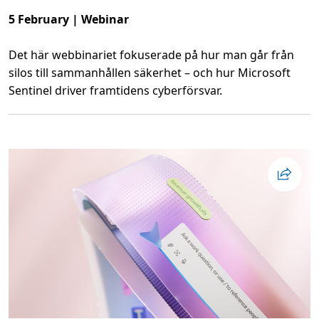
h
o
5 February | Webinar
w
c
a
Det här webbinariet fokuserade på hur man går från
s
e
silos till sammanhållen säkerhet – och hur Microsoft
:
S
Sentinel driver framtidens cyberförsvar.
e
c
L
u
ä
r
s
i
m
n
e
g
r
y
o
o
m
u
S
r
e
W
n
o
t
r
i
k
n
f
e
o
l
r
-
c
l
e
å
a
t
n
o
d
s