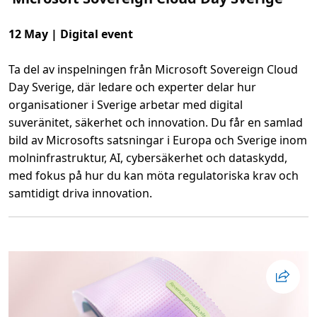
12 May | Digital event
Ta del av inspelningen från Microsoft Sovereign Cloud
Day Sverige, där ledare och experter delar hur
organisationer i Sverige arbetar med digital
suveränitet, säkerhet och innovation. Du får en samlad
bild av Microsofts satsningar i Europa och Sverige inom
molninfrastruktur, AI, cybersäkerhet och dataskydd,
med fokus på hur du kan möta regulatoriska krav och
samtidigt driva innovation.
L
ä
s
m
e
r
o
m
M
i
c
r