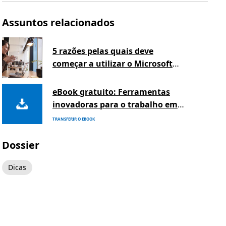
Assuntos relacionados
5 razões pelas quais deve
começar a utilizar o Microsoft
Teams hoje
eBook gratuito: Ferramentas
inovadoras para o trabalho em
equipa
TRANSFERIR O EBOOK
Dossier
Dicas