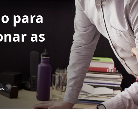
co para
onar as
ais