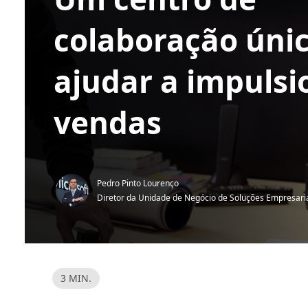
colaboração úni
ajudar a impulsi
vendas
Pedro Pinto Lourenço
Diretor da Unidade de Negócio de Soluções Empresari
T
3 MIN.
e
m
p