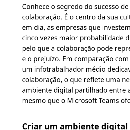
o
Conhece o segredo do sucesso de 
d
e
l
colaboração. É o centro da sua cul
e
i
em dia, as empresas que investe
t
u
r
cinco vezes maior probabilidade 
a
,
pelo que a colaboração pode repre
3
m
i
e o prejuízo. Em comparação com 
n
.
um infotrabalhador médio dedic
colaboração, o que reflete uma 
ambiente digital partilhado entre 
mesmo que o Microsoft Teams ofe
Criar um ambiente digital