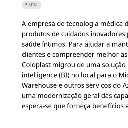
T
5 MIN.
e
m
p
o
A empresa de tecnologia médica d
d
e
l
produtos de cuidados inovadores
e
i
saúde íntimos. Para ajudar a mant
t
u
r
clientes e compreender melhor as
a
,
Coloplast migrou de uma solução 
5
m
i
intelligence (BI) no local para o 
n
.
Warehouse e outros serviços do Az
uma modernização geral das capac
espera-se que forneça benefícios 