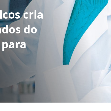
icos cria
ados do
 para