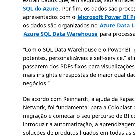
extrair dados que, em seguida, são armaz
SQL do Azure
. Por fim, os dados são proc
apresentados com o
Microsoft Power BI 
os dados são organizados no
Azure Data 
Azure SQL Data Warehouse
para processa
“Com o SQL Data Warehouse e o Power BI, 
potentes, personalizáveis e self-service,” a
passarem dos PDFs fixos para visualizaçõe
mais insights e respostas de maior qualida
negócios.”
De acordo com Reinhardt, a ajuda da Kapac
Network, foi fundamental para a Coloplast c
migração e começar o seu percurso de BI co
introduzir a automatização, a aprendizagem
soluções de produtos ligados em todas as 