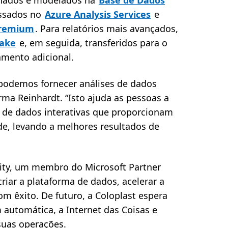
enados e modelados na
Base de Dados
essados no
Azure Analysis Services
e
Premium
. Para relatórios mais avançados,
Lake
e, em seguida, transferidos para o
mento adicional.
podemos fornecer análises de dados
firma Reinhardt. “Isto ajuda as pessoas a
s de dados interativas que proporcionam
de, levando a melhores resultados de
ity, um membro do Microsoft Partner
riar a plataforma de dados, acelerar a
m êxito. De futuro, a Coloplast espera
 automática, a Internet das Coisas e
suas operações.