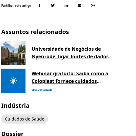
Partilhar este artigo
Assuntos relacionados
Universidade de Negócios de
Nyenrode: ligar fontes de dados
de forma unificada
Webinar gratuito: Saiba como a
Coloplast fornece cuidados
orientados por insights com um
VEJA O WEBINAR
data warehouse moderno
Indústria
Cuidados de Saúde
Dossier