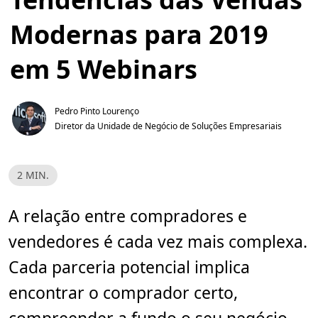
Modernas para 2019
em 5 Webinars
Pedro Pinto Lourenço
Diretor da Unidade de Negócio de Soluções Empresariais
T
2 MIN.
e
m
p
o
A relação entre compradores e
d
e
vendedores é cada vez mais complexa.
l
e
i
Cada parceria potencial implica
t
u
encontrar o comprador certo,
r
a
,