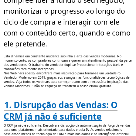
compreender a fundo o seu negócio,
2
m
monitorizar o progresso ao longo do
i
n
.
ciclo de compra e interagir com ele
com o conteúdo certo, quando e como
ele pretende.
Esta dinâmica em constante mudança sublinha a arte das vendas modernas. No
momento certo, os compradores continuam a querer um atendimento pessoal da parte
dos vendedores. O trabalho do vendedor duplica: Proporcionar interações úteis e
transações totalmente integradas.
Nos Webinars abaixo, encontrará mais inspiração para tornar-se um verdadeiro
Vendedor Moderno em 2019, graças aos avanços nas funcionalidades tecnológicas de
vendas. Veja todos os webinars para começar o ano com a necessária inspiração das
Vendas Modernas. E não se esqueça de transferir o nosso eBook gratuito.
1. Disrupção das Vendas: O
CRM já não é suficiente
O CRM já não é suficiente. Descubra a disrupção da automatização da força de vendas
para uma plataforma mais orientada para dados e pela IA. As vendas relacionais
baseiam-se menos na tecnologia de CRM e mais nos dados e na inteligência artificial