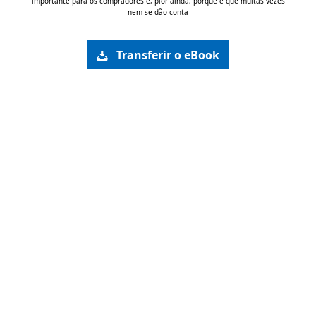
importante para os compradores e, pior ainda, porque é que muitas vezes
nem se dão conta
Transferir o eBook