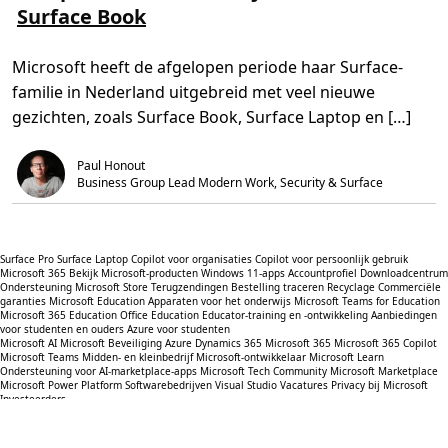
Surface Book
m
t
o
e
i
L
e
j
T
r
d
E
Microsoft heeft de afgelopen periode haar Surface-
o
,
v
2
familie in Nederland uitgebreid met veel nieuwe
e
m
r
i
gezichten, zoals Surface Book, Surface Laptop en […]
V
n
a
.
n
Paul Honout
p
a
Business Group Lead Modern Work, Security & Surface
s
s
i
e
n
Surface Pro
Surface Laptop
Copilot voor organisaties
Copilot voor persoonlijk gebruik
a
Microsoft 365
Bekijk Microsoft-producten
Windows 11-apps
Accountprofiel
Downloadcentrum
a
Ondersteuning Microsoft Store
Terugzendingen
Bestelling traceren
Recyclage
Commerciële
r
garanties
Microsoft Education
Apparaten voor het onderwijs
Microsoft Teams for Education
w
Microsoft 365 Education
Office Education
Educator-training en -ontwikkeling
Aanbiedingen
e
voor studenten en ouders
Azure voor studenten
r
Microsoft AI
Microsoft Beveiliging
Azure
Dynamics 365
Microsoft 365
Microsoft 365 Copilot
k
Microsoft Teams
Midden- en kleinbedrijf
Microsoft-ontwikkelaar
Microsoft Learn
e
Ondersteuning voor AI-marketplace-apps
Microsoft Tech Community
Microsoft Marketplace
l
Microsoft Power Platform
Softwarebedrijven
Visual Studio
Vacatures
Privacy bij Microsoft
i
Investeerders
j
Nederlands (Nederland)
k
h
Uw privacykeuzes
e
Privacy van consumentenstatus
Contact opnemen met Microsoft
Privacy
Cookies beheren