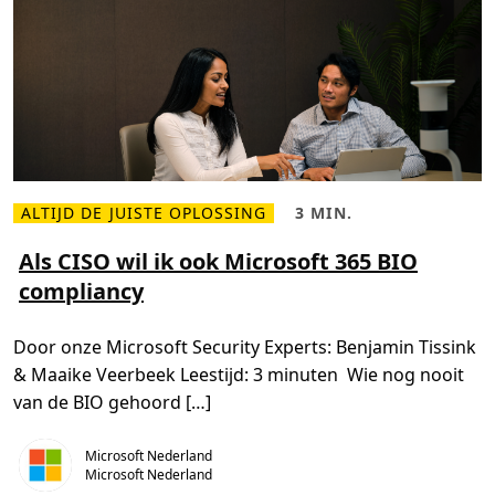
ALTIJD DE JUISTE OPLOSSING
3 MIN.
L
L
e
e
e
e
Als CISO wil ik ook Microsoft 365 BIO
s
s
compliancy
m
t
e
i
e
j
r
d
Door onze Microsoft Security Experts: Benjamin Tissink
o
,
v
3
& Maaike Veerbeek Leestijd: 3 minuten Wie nog nooit
e
m
r
i
van de BIO gehoord […]
A
n
l
.
s
Microsoft Nederland
C
I
Microsoft Nederland
S