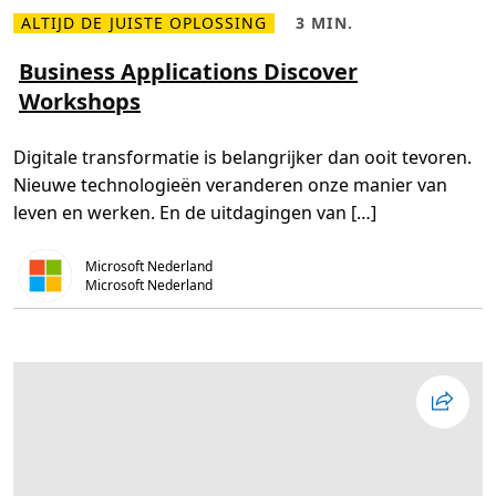
n
ALTIJD DE JUISTE OPLOSSING
3 MIN.
d
L
L
s
e
e
:
e
e
Business Applications Discover
d
s
s
e
Workshops
m
t
b
e
i
i
e
j
j
r
d
d
Digitale transformatie is belangrijker dan ooit tevoren.
o
,
r
v
3
a
Nieuwe technologieën veranderen onze manier van
e
m
g
r
i
e
leven en werken. En de uitdagingen van […]
B
n
v
u
.
a
s
n
Microsoft Nederland
i
t
n
Microsoft Nederland
e
e
c
s
h
s
n
A
o
p
l
p
o
l
g
i
i
c
e
a
a
t
a
i
n
o
b