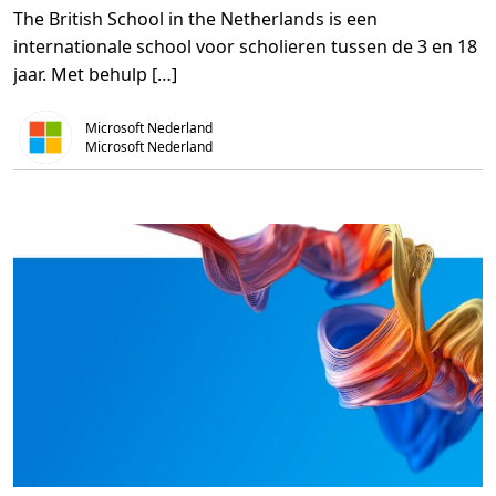
v
1
c
The British School in the Netherlands is een
e
m
y
r
i
internationale school voor scholieren tussen de 3 en 18
T
n
h
.
jaar. Met behulp […]
e
B
r
Microsoft Nederland
i
t
Microsoft Nederland
i
s
h
S
c
h
o
o
l
i
n
t
h
e
N
e
t
h
e
r
l
a