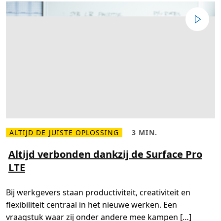
n
t
r
o
d
u
c
e
e
r
t
S
u
r
f
a
c
e
P
ALTIJD DE JUISTE OPLOSSING
3 MIN.
L
L
r
e
e
o
e
e
Altijd verbonden dankzij de Surface Pro
7
s
s
+
LTE
m
t
v
e
i
o
e
j
o
r
d
r
Bij werkgevers staan productiviteit, creativiteit en
o
,
z
v
3
a
flexibiliteit centraal in het nieuwe werken. Een
e
m
k
r
i
e
vraagstuk waar zij onder andere mee kampen […]
A
n
l