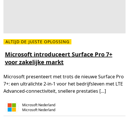
n
e
s
t
D
e
i
r
s
o
c
n
o
d
v
e
e
r
r
w
W
ALTIJD DE JUISTE OPLOSSING
i
L
o
j
e
r
s
e
Microsoft introduceert Surface Pro 7+
k
s
s
voor zakelijke markt
m
h
e
o
e
p
r
s
Microsoft presenteert met trots de nieuwe Surface Pro
o
v
7+: een ultralichte 2-in-1 voor het bedrijfsleven met LTE
e
r
Advanced-connectiviteit, snellere prestaties […]
M
i
c
Microsoft Nederland
r
o
Microsoft Nederland
s
o
f
t
i