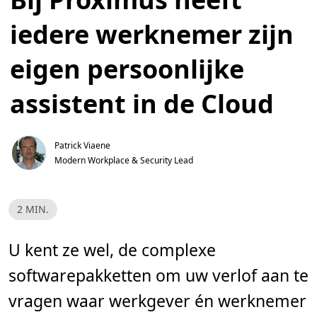
iedere werknemer zijn
eigen persoonlijke
assistent in de Cloud
Patrick Viaene
Modern Workplace & Security Lead
L
2 MIN.
e
e
s
t
U kent ze wel, de complexe
i
j
softwarepakketten om uw verlof aan te
d
,
2
vragen waar werkgever én werknemer
m
i