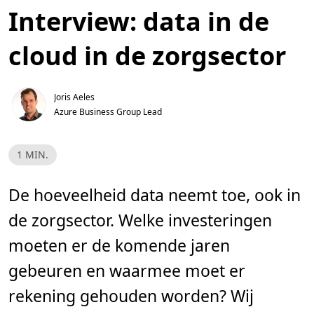
Interview: data in de
cloud in de zorgsector
Joris Aeles
Azure Business Group Lead 
L
1 MIN.
e
e
s
t
De hoeveelheid data neemt toe, ook in
i
j
de zorgsector. Welke investeringen
d
,
1
moeten er de komende jaren
m
i
gebeuren en waarmee moet er
n
.
rekening gehouden worden? Wij