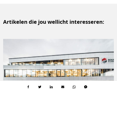
Artikelen die jou wellicht interesseren:
BEDRIJFSOPTIMALISATIE
7 MIN.
L
L
e
e