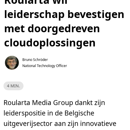
leiderschap bevestigen
met doorgedreven
cloudoplossingen
Bruno Schröder
National Technology Officer
L
4 MIN.
e
e
s
t
Roularta Media Group dankt zijn
i
j
leiderspositie in de Belgische
d
,
4
uitgeverijsector aan zijn innovatieve
m
i