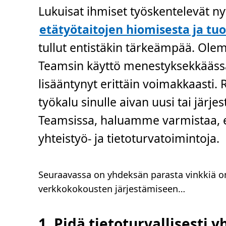
a
Lukuisat ihmiset työskentelevät ny
i
k
a
etätyötaitojen hiomisesta ja tu
,
4
tullut entistäkin tärkeämpää. Ole
m
i
n
Teamsin käyttö menestyksekkäässä 
.
lisääntynyt erittäin voimakkaasti.
työkalu sinulle aivan uusi tai järje
Teamsissa, haluamme varmistaa, e
yhteistyö- ja tietoturvatoimintoja.
Seuraavassa on yhdeksän parasta vinkkiä on
verkkokokousten järjestämiseen…
1. Pidä tietoturvallisesti 