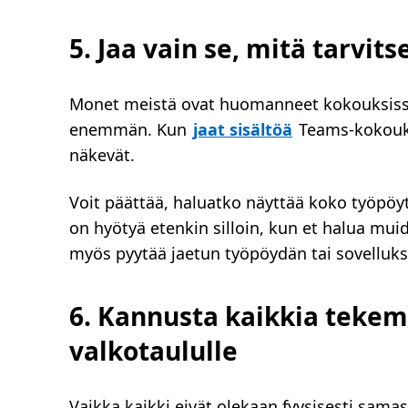
5. Jaa vain se, mitä tarvits
Monet meistä ovat huomanneet kokouksiss
enemmän. Kun
jaat sisältöä
Teams-kokouks
näkevät.
Voit päättää, haluatko näyttää koko työpöyt
on hyötyä etenkin silloin, kun et halua muid
myös pyytää jaetun työpöydän tai sovellukse
6. Kannusta kaikkia teke
valkotaululle
Vaikka kaikki eivät olekaan fyysisesti samas