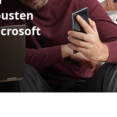
ousten
crosoft