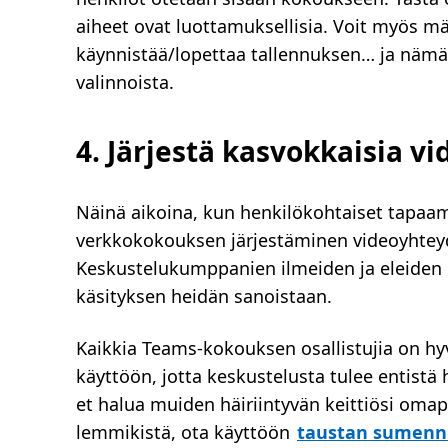
aiheet ovat luottamuksellisia. Voit myös mää
käynnistää/lopettaa tallennuksen… ja nämä 
valinnoista.
4. Järjestä kasvokkaisia v
Näinä aikoina, kun henkilökohtaiset tapaa
verkkokokouksen järjestäminen videoyhteyde
Keskustelukumppanien ilmeiden ja eleide
käsityksen heidän sanoistaan.
Kaikkia Teams-kokouksen osallistujia on h
käyttöön, jotta keskustelusta tulee entistä
et halua muiden häiriintyvän keittiösi omap
lemmikistä, ota käyttöön
taustan sumenn