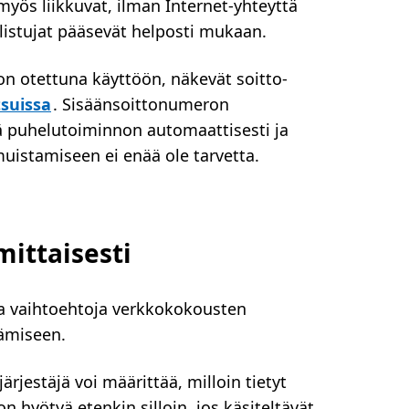
myös liikkuvat, ilman Internet-yhteyttä
llistujat pääsevät helposti mukaan.
 on otettuna käyttöön, näkevät soitto-
suissa
. Sisäänsoittonumeron
ä puhelutoiminnon automaattisesti ja
istamiseen ei enää ole tarvetta.
mittaisesti
ta vaihtoehtoja verkkokokousten
ämiseen.
ärjestäjä voi määrittää, milloin tietyt
 hyötyä etenkin silloin, jos käsiteltävät