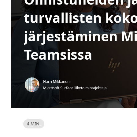
turvallisten kok
järjestäminen Mi
Teamsissa
Harri Mikkanen
Microsoft Surface liiketoimintajohtaja
L
4 MIN.
u
k
u