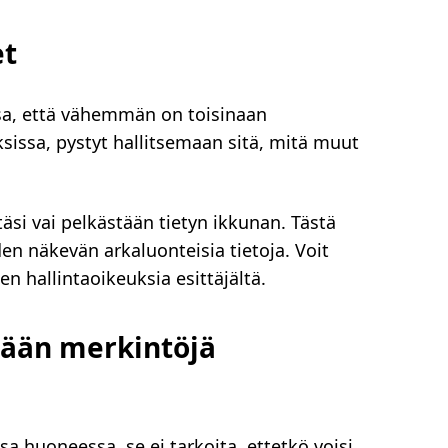
et
a, että vähemmän on toisinaan
issa, pystyt hallitsemaan sitä, mitä muut
äsi vai pelkästään tietyn ikkunan. Tästä
en näkevän arkaluonteisia tietoja. Voit
n hallintaoikeuksia esittäjältä.
mään merkintöjä
sa huoneessa, se ei tarkoita, ettetkö voisi