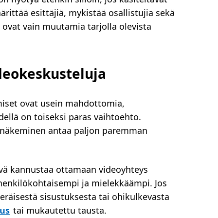
rittää esittäjiä, mykistää osallistujia sekä
ovat vain muutamia tarjolla olevista
ideokeskusteluja
miset ovat usein mahdottomia,
llä on toiseksi paras vaihtoehto.
n näkeminen antaa paljon paremman
yvä kannustaa ottamaan videoyhteys
 henkilökohtaisempi ja mielekkäämpi. Jos
eräisestä sisustuksesta tai ohikulkevasta
us
tai mukautettu tausta.