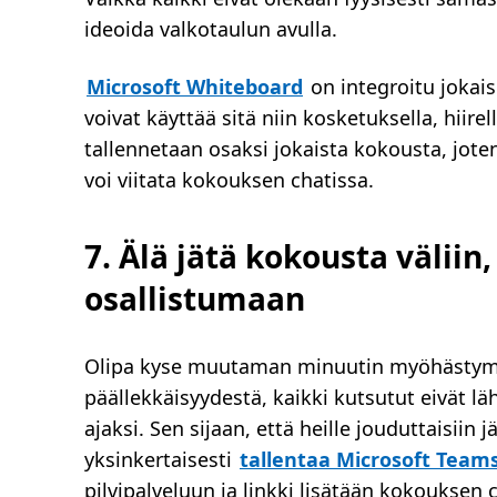
ideoida valkotaulun avulla.
Microsoft Whiteboard
on integroitu jokai
voivat käyttää sitä niin kosketuksella, hiire
tallennetaan osaksi jokaista kokousta, joten 
voi viitata kokouksen chatissa.
7. Älä jätä kokousta väliin,
osallistumaan
Olipa kyse muutaman minuutin myöhästymis
päällekkäisyydestä, kaikki kutsutut eivät l
ajaksi. Sen sijaan, että heille jouduttaisiin
yksinkertaisesti
tallentaa Microsoft Team
pilvipalveluun ja linkki lisätään kokouksen 