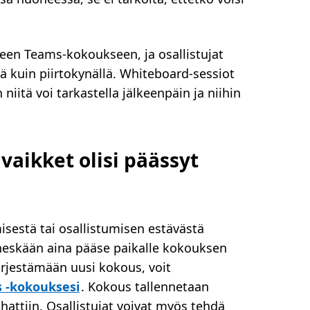
seen Teams-kokoukseen, ja osallistujat
llä kuin piirtokynällä. Whiteboard-sessiot
niitä voi tarkastella jälkeenpäin ja niihin
 vaikket olisi päässyt
estä tai osallistumisen estävästä
äheskään aina pääse paikalle kokouksen
 järjestämään uusi kokous, voit
s -kokouksesi
. Kokous tallennetaan
chattiin. Osallistujat voivat myös tehdä