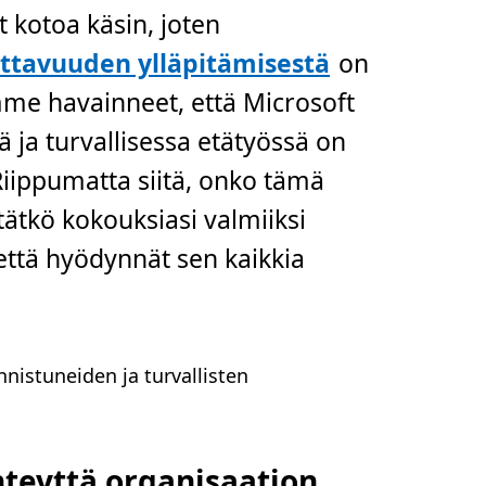
t kotoa käsin, joten
ottavuuden ylläpitämisestä
on
mme havainneet, että Microsoft
ja turvallisessa etätyössä on
 Riippumatta siitä, onko tämä
stätkö kokouksiasi valmiiksi
ttä hyödynnät sen kaikkia
nistuneiden ja turvallisten
yhteyttä organisaation