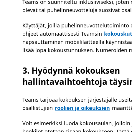
Teams on suunniteltu inklusiiviseksi, joten 
olevat tai puhelinneuvotteluja suosivat osa
Käyttäjät, joilla puhelinneuvottelutoiminto
ohjeet automaattisesti Teamsin
kokouskut
napsauttaminen mobiililaitteella käynnistä
lisää jopa kokoustunnuksen. Numeroiden mu
3. Hyödynnä kokouksen
hallintavaihtoehtoja täysi
Teams tarjoaa kokouksen järjestäjälle usei
osallistujien
roolien ja oikeuksien
määritt
Voit esimerkiksi luoda kokousaulan, jolloin j
henkilöt otetaan sisään kokoukseen. Tästä on