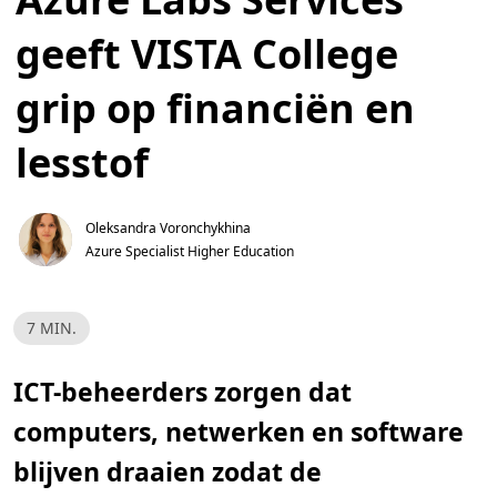
geeft VISTA College
grip op financiën en
lesstof
Oleksandra Voronchykhina
Azure Specialist Higher Education
L
7 MIN.
e
e
s
t
ICT-beheerders zorgen dat
i
j
computers, netwerken en software
d
,
7
blijven draaien zodat de
m
i