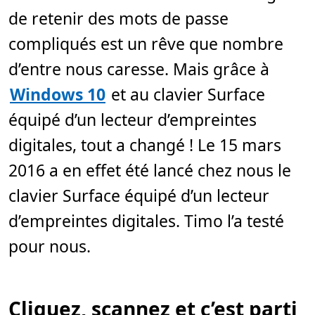
e
c
de retenir des mots de passe
t
u
compliqués est un rêve que nombre
r
e
,
d’entre nous caresse. Mais grâce à
4
m
Windows 10
et au clavier Surface
i
n
.
équipé d’un lecteur d’empreintes
digitales, tout a changé ! Le 15 mars
2016 a en effet été lancé chez nous le
clavier Surface équipé d’un lecteur
d’empreintes digitales. Timo l’a testé
pour nous.
Cliquez, scannez et c’est parti