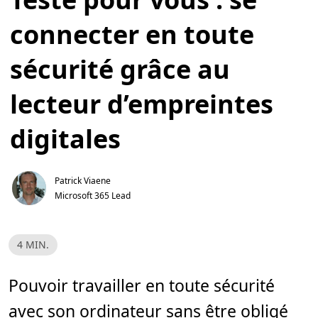
connecter en toute
sécurité grâce au
lecteur d’empreintes
digitales
Patrick Viaene
Microsoft 365 Lead
T
4 MIN.
e
m
p
s
Pouvoir travailler en toute sécurité
d
e
avec son ordinateur sans être obligé
l