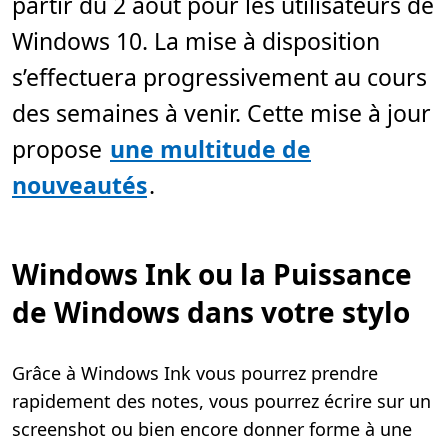
partir du 2 août pour les utilisateurs de
t
u
Windows 10. La mise à disposition
r
e
,
s’effectuera progressivement au cours
3
m
des semaines à venir. Cette mise à jour
i
n
.
propose
une multitude de
nouveautés
.
Windows Ink ou la Puissance
de Windows dans votre stylo
Grâce à Windows Ink vous pourrez prendre
rapidement des notes, vous pourrez écrire sur un
screenshot ou bien encore donner forme à une