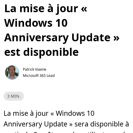
La mise à jour «
Windows 10
Anniversary Update »
est disponible
Patrick Viaene
Microsoft 365 Lead
T
3 MIN.
e
m
p
s
La mise à jour « Windows 10
d
e
Anniversary Update » sera disponible à
l
e
c