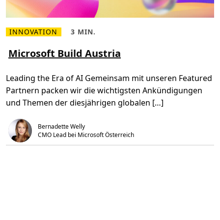
INNOVATION
3 MIN.
M
L
e
e
h
s
Microsoft Build Austria
r
e
l
z
e
e
Leading the Era of AI Gemeinsam mit unseren Featured
s
i
e
t
Partnern packen wir die wichtigsten Ankündigungen
n
,
Ü
3
und Themen der diesjährigen globalen […]
b
m
e
i
r
n
M
.
Bernadette Welly
i
CMO Lead bei Microsoft Österreich 
c
r
o
s
o
f
t
B
u
i
l
d