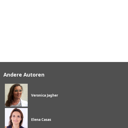
A
u
s
t
r
i
a
Andere Autoren
Veronica Jagher
Elena Casas