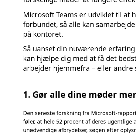
6
m
i
Microsoft Teams er udviklet til at 
n
.
forbundet, så alle kan samarbejde 
på kontoret.
Så uanset din nuværende erfaring 
kan hjælpe dig med at få det beds
arbejder hjemmefra – eller andre 
1. Gør alle dine møder me
Den seneste forskning fra Microsoft-rappo
føler, at hele 52 procent af deres ugentlige
unødvendige afbrydelser, søgen efter oplysn