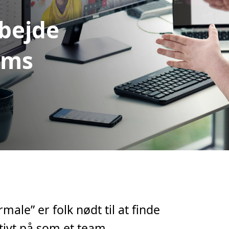
rbejde
ams
ale” er folk nødt til at finde
tivt på som et team.