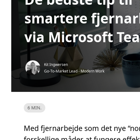
smartere fjerna
via Microsoft Te
Kit Ingwersen
Go-To-Market Lead - Modern Work
L
6 MIN.
æ
s
e
t
Med fjernarbejde som det nye “norm
i
d
,
forskellige måder at fungere effek