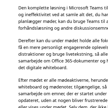
Den komplette løsning i Microsoft Teams ti
og ineffektivitet ved at samle alt det, du ha
planlægger møder, kan du bruge Teams til a
forhåndslæsning og andre diskussionsemne
Derefter kan du under mødet holde alle foku
få en mere personligt engagerende oplevel
distraktioner og bruge livetekstning, så al
samarbejde om Office 365-dokumenter og h
det digitale whiteboard.
Efter mødet er alle mødeaktiverne, herunde
whiteboard og mødenoter, tilgængelige, så
samarbejde om emner, der er startet under 
opdateret, uden at nogen bliver frustrerede 
eller vises under mødet. Selv dem, der ikke