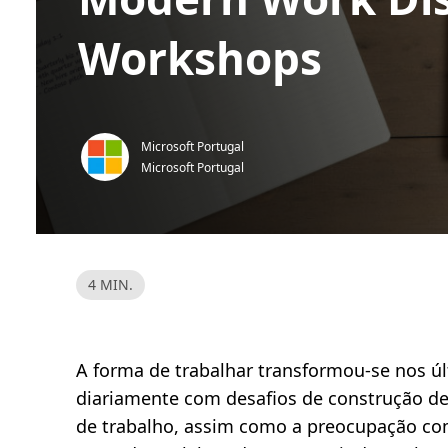
Workshops
Microsoft Portugal
Microsoft Portugal
T
4 MIN.
e
m
p
o
d
e
A forma de trabalhar transformou-se nos ú
l
e
diariamente com desafios de construção de
i
t
de trabalho, assim como a preocupação co
u
r