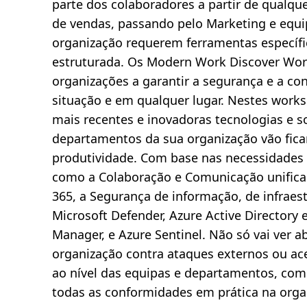
parte dos colaboradores a partir de qualqu
a
,
de vendas, passando pelo Marketing e equip
4
m
organização requerem ferramentas específi
i
n
estruturada. Os Modern Work Discover Wor
.
organizações a garantir a segurança e a c
situação e em qualquer lugar. Nestes works
mais recentes e inovadoras tecnologias e s
departamentos da sua organização vão ficar
produtividade. Com base nas necessidades 
como a Colaboração e Comunicação unifica
365, a Segurança de informação, de infrae
Microsoft Defender, Azure Active Directory 
Manager, e Azure Sentinel. Não só vai ver 
organização contra ataques externos ou ac
ao nível das equipas e departamentos, co
todas as conformidades em prática na orga