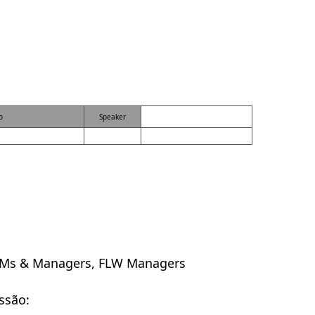
o
Speaker
DMs & Managers, FLW Managers
ssão: