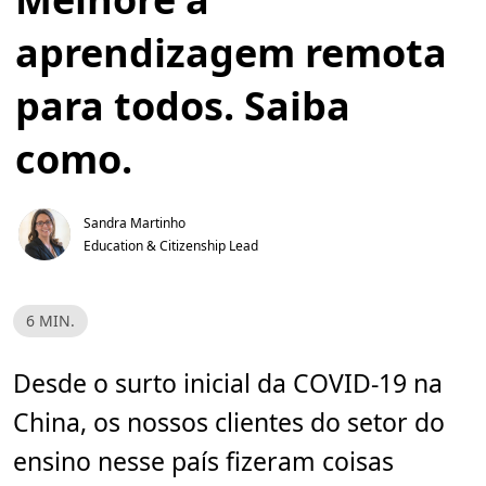
aprendizagem remota
para todos. Saiba
como.
Sandra Martinho
Education & Citizenship Lead
T
6 MIN.
e
m
p
o
Desde o surto inicial da COVID-19 na
d
e
China, os nossos clientes do setor do
l
e
i
ensino nesse país fizeram coisas
t
u