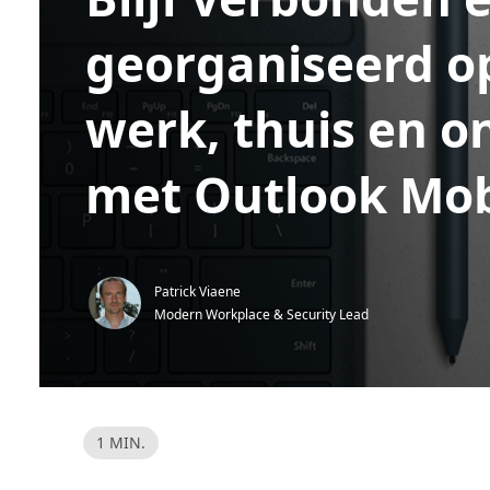
georganiseerd op
werk, thuis en 
met Outlook Mob
Patrick Viaene
Modern Workplace & Security Lead
L
1 MIN.
e
e
s