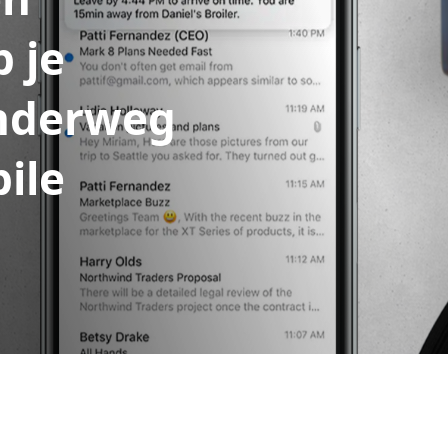
 je
onderweg
ile