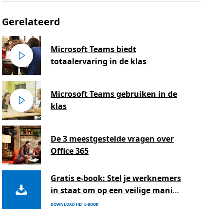
Gerelateerd
Microsoft Teams biedt
totaalervaring in de klas
Microsoft Teams gebruiken in de
klas
De 3 meestgestelde vragen over
Office 365
Gratis e-book: Stel je werknemers
in staat om op een veilige manier
creatief te zijn en samen te
DOWNLOAD HET E-BOOK
werken