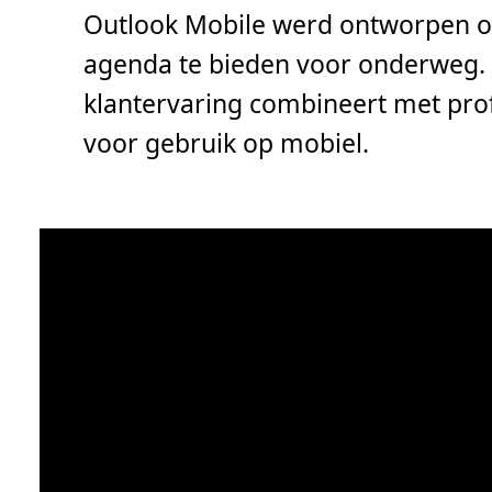
t
Outlook Mobile werd ontworpen o
i
j
d
agenda te bieden voor onderweg. 
,
1
klantervaring combineert met prof
m
i
n
voor gebruik op mobiel.
.