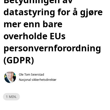
datastyring for å gjøre
mer enn bare
overholde EUs
personvernforordning
(GDPR)
Ole Tom Seierstad
Nasjonal sikkerhetsdirektør
L
1 MIN.
e
s
e
t