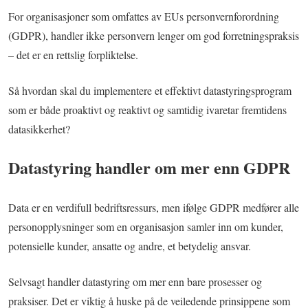
i
For organisasjoner som omfattes av EUs personvernforordning
d
,
(GDPR), handler ikke personvern lenger om god forretningspraksis
1
m
– det er en rettslig forpliktelse.
i
n
.
Så hvordan skal du implementere et effektivt datastyringsprogram
som er både proaktivt og reaktivt og samtidig ivaretar fremtidens
datasikkerhet?
Datastyring handler om mer enn GDPR
Data er en verdifull bedriftsressurs, men ifølge GDPR medfører alle
personopplysninger som en organisasjon samler inn om kunder,
potensielle kunder, ansatte og andre, et betydelig ansvar.
Selvsagt handler datastyring om mer enn bare prosesser og
praksiser. Det er viktig å huske på de veiledende prinsippene som