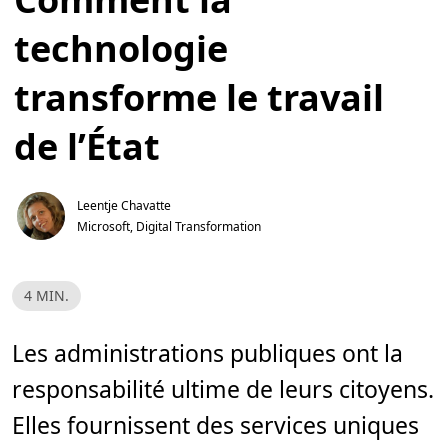
technologie
transforme le travail
de l’État
Leentje Chavatte
Microsoft, Digital Transformation
T
4 MIN.
e
m
p
s
Les administrations publiques ont la
d
e
responsabilité ultime de leurs citoyens.
l
e
c
Elles fournissent des services uniques
t
u