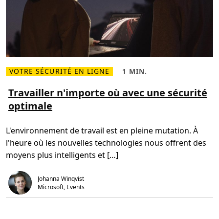
à
c
v
o
o
n
s
n
e
e
m
c
p
t
l
é
o
e
y
é
VOTRE SÉCURITÉ EN LIGNE
1 MIN.
L
T
s
i
e
d
r
m
Travailler n'importe où avec une sécurité
e
e
p
t
optimale
p
s
e
l
d
r
u
e
r
s
l
a
L'environnement de travail est en pleine mutation. À
s
e
i
u
c
n
l'heure où les nouvelles technologies nous offrent des
r
t
,
T
u
o
moyens plus intelligents et […]
r
r
ù
a
e
q
v
,
u
Johanna Winqvist
a
1
’
i
m
i
Microsoft, Events
l
i
l
l
n
s
e
.
s
r
o