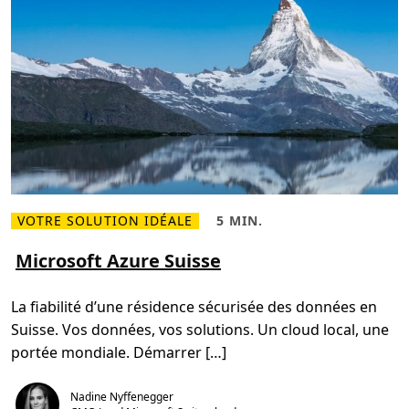
VOTRE SOLUTION IDÉALE
5 MIN.
L
T
i
e
r
m
Microsoft Azure Suisse
e
p
p
s
l
d
La fiabilité d’une résidence sécurisée des données en
u
e
s
l
Suisse. Vos données, vos solutions. Un cloud local, une
s
e
u
c
portée mondiale. Démarrer […]
r
t
M
u
i
r
c
e
Nadine Nyffenegger
r
,