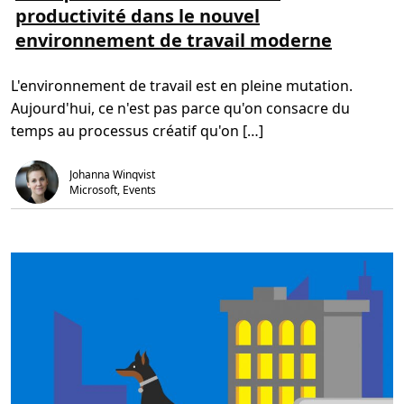
productivité dans le nouvel
p
s
c
l
d
h
environnement de travail moderne
u
e
n
s
l
o
s
e
l
u
c
o
L'environnement de travail est en pleine mutation.
r
t
g
P
u
i
Aujourd'hui, ce n'est pas parce qu'on consacre du
o
r
e
u
e
s
temps au processus créatif qu'on […]
r
,
a
q
2
n
u
m
s
Johanna Winqvist
o
i
f
i
n
Microsoft, Events
a
c
.
i
r
l
é
l
a
e
t
i
v
i
t
é
r
i
m
e
a
v
e