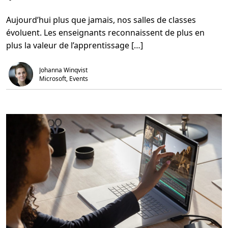
s
e
u
c
Aujourd’hui plus que jamais, nos salles de classes
r
t
C
u
évoluent. Les enseignants reconnaissent de plus en
h
r
a
e
plus la valeur de l’apprentissage […]
n
,
g
2
e
m
Johanna Winqvist
r
i
l
n
Microsoft, Events
a
.
f
a
ç
o
n
d
o
n
t
n
o
u
s
e
n
s
e
i
g
n