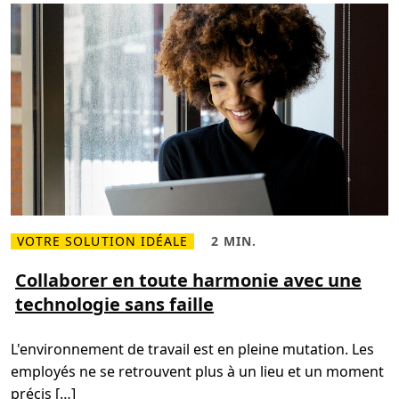
n
i
'
e
i
n
m
t
p
o
r
t
e
o
ù
a
v
e
c
u
n
e
s
é
VOTRE SOLUTION IDÉALE
2 MIN.
L
T
c
i
e
u
r
m
Collaborer en toute harmonie avec une
r
e
p
i
technologie sans faille
p
s
t
l
d
é
u
e
o
s
l
p
L'environnement de travail est en pleine mutation. Les
s
e
t
u
c
i
employés ne se retrouvent plus à un lieu et un moment
r
t
m
C
u
a
précis […]
o
r