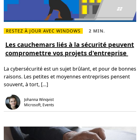
c
p
r
o
d
u
RESTEZ À JOUR AVEC WINDOWS
2 MIN.
c
L
T
t
i
e
i
r
m
Les cauchemars liés à la sécurité peuvent
v
e
p
i
compromettre vos projets d'entreprise
p
s
t
l
d
é
u
e
d
s
l
a
La cybersécurité est un sujet brûlant, et pour de bonnes
s
e
n
u
c
s
raisons. Les petites et moyennes entreprises pensent
r
t
l
L
u
e
souvent, à tort, […]
e
r
n
s
e
o
c
,
u
Johanna Winqvist
a
2
v
u
m
Microsoft, Events
e
c
i
l
h
n
e
e
.
n
m
v
a
i
r
r
s
o
l
n