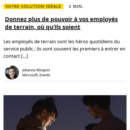
i
d
VOTRE SOLUTION IDÉALE
2 MIN.
e
e
L
T
l
t
i
e
l
e
r
m
Donnez plus de pouvoir à vos employés
e
r
e
p
p
r
de terrain, où qu’ils soient
p
s
o
a
l
d
u
i
u
e
r
n
s
l
g
Les employés de terrain sont les héros quotidiens du
s
e
a
u
c
r
service public ; ils sont souvent les premiers à entrer en
r
t
d
D
u
e
contact […]
o
r
r
n
e
u
n
,
n
Johanna Winqvist
e
2
e
z
m
Microsoft, Events
é
p
i
q
l
n
u
u
.
i
s
p
d
e
e
c
p
r
o
é
u
a
v
t
o
i
i
v
r
e