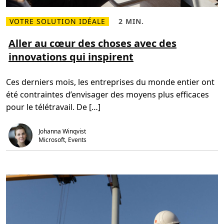
o
n
VOTRE SOLUTION IDÉALE
2 MIN.
s
L
T
e
i
e
t
r
m
Aller au cœur des choses avec des
a
e
p
p
innovations qui inspirent
p
s
p
l
d
r
u
e
e
s
l
n
Ces derniers mois, les entreprises du monde entier ont
s
e
o
u
c
n
été contraintes d’envisager des moyens plus efficaces
r
t
s
A
u
a
pour le télétravail. De […]
l
r
v
l
e
e
e
,
c
Johanna Winqvist
r
2
M
a
m
Microsoft, Events
i
u
i
c
c
n
r
œ
.
o
u
s
r
o
d
f
e
t
s
S
c
u
h
r
o
f
s
a