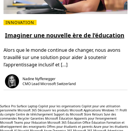
INNOVATION
L
i
r
Imaginer une nouvelle ère de l’éducation
e
p
l
Alors que le monde continue de changer, nous avons
u
s
travaillé sur une solution pour aider à soutenir
s
u
l’apprentissage inclusif et […]
r
I
m
a
Nadine Nyffenegger
g
CMO Lead Microsoft Switzerland
i
n
e
r
u
Surface Pro
Surface Laptop
Copilot pour les organisations
Copilot pour une utilisation
n
personnelle
Microsoft 365
Découvrir les produits Microsoft
Applications Windows 11
Profil
e
du compte
Centre de téléchargement
Support du Microsoft Store
Retours
Suivi des
n
commandes
Recycler
Garanties
Microsoft Éducation
Appareils pour l’enseignement
o
Microsoft Teams pour l’éducation
Microsoft 365 Éducation
Office Éducation
Formation et
u
développement des enseignants
Offres pour étudiants et parents
Azure pour les étudiants
v
Microsoft AI
Sécurité Microsoft
Azure
Dynamics 365
Microsoft 365
Microsoft Advertising