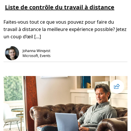
i
r
Liste de contrôle du travail à distance
e
p
l
Faites-vous tout ce que vous pouvez pour faire du
u
s
travail à distance la meilleure expérience possible? Jetez
s
u
un coup d’œil […]
r
L
i
s
Johanna Winqvist
t
Microsoft, Events
e
d
e
c
o
n
t
r
ô
l
e
d
u
t
r
a
v
a