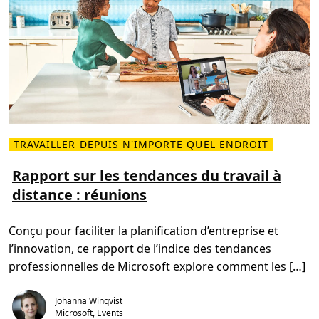
p
p
r
i
s
s
u
r
l
e
t
r
a
v
a
TRAVAILLER DEPUIS N'IMPORTE QUEL ENDROIT
L
i
i
l
r
Rapport sur les tendances du travail à
à
e
d
distance : réunions
p
i
l
s
u
t
s
a
Conçu pour faciliter la planification d’entreprise et
s
n
u
c
l’innovation, ce rapport de l’indice des tendances
r
e
R
professionnelles de Microsoft explore comment les […]
a
p
p
Johanna Winqvist
o
r
Microsoft, Events