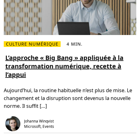
o
s
s
d
o
o
f
n
t
t
T
M
e
i
a
c
m
r
s
CULTURE NUMÉRIQUE
4 MIN.
o
L
T
s
i
e
o
r
m
L’approche « Big Bang » appliquée à la
f
e
p
t
transformation numérique, recette à
p
s
I
l
d
T
l’appui
u
e
a
s
l
i
s
e
d
u
c
e
Aujourd’hui, la routine habituelle n’est plus de mise. Le
r
t
s
L
u
e
changement et la disruption sont devenus la nouvelle
’
r
s
a
e
e
norme. Il suffit […]
p
,
m
p
4
p
r
m
l
Johanna Winqvist
o
i
o
c
n
Microsoft, Events
y
h
.
é
e
s
«
à