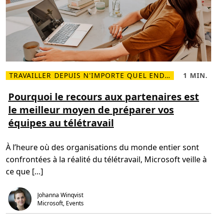
M
i
c
r
o
s
o
f
t
p
TRAVAILLER DEPUIS N'IMPORTE QUEL ENDROIT
1 MIN.
e
L
T
u
i
e
v
r
m
Pourquoi le recours aux partenaires est
e
e
p
n
le meilleur moyen de préparer vos
p
s
t
l
d
c
équipes au télétravail
u
e
o
s
l
n
s
e
t
u
c
r
À l’heure où des organisations du monde entier sont
r
t
i
P
u
b
confrontées à la réalité du télétravail, Microsoft veille à
o
r
u
u
e
e
ce que […]
r
,
r
q
1
à
u
m
a
Johanna Winqvist
o
i
c
i
n
Microsoft, Events
c
l
.
r
e
o