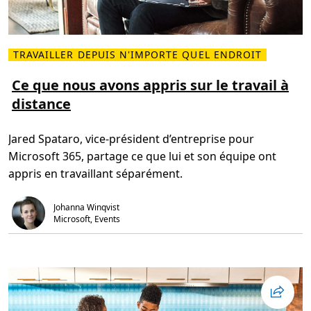
i
l
à
d
i
s
TRAVAILLER DEPUIS N'IMPORTE QUEL ENDROIT
L
t
i
a
r
Ce que nous avons appris sur le travail à
n
e
c
distance
p
e
l
u
s
Jared Spataro, vice-président d’entreprise pour
s
u
Microsoft 365, partage ce que lui et son équipe ont
r
C
appris en travaillant séparément.
e
q
u
Johanna Winqvist
e
n
Microsoft, Events
o
u
s
a
v
o
n
s
a