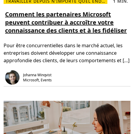
t
TRAVAILLER DEPUIS N'IMPORTE QUEL ENDROIT
1 MIN.
L
T
u
i
e
a
r
m
Comment les partenaires Microsoft
l
e
p
D
peuvent contribuer à accroître votre
p
s
e
l
d
s
connaissance des clients et à les fidéliser
u
e
k
s
l
t
s
e
o
u
c
p
Pour être concurrentielles dans le marché actuel, les
r
t
C
u
entreprises doivent développer une connaissance
o
r
m
e
approfondie des clients, de leurs comportements et […]
m
,
e
1
n
m
Johanna Winqvist
t
i
l
n
Microsoft, Events
e
.
s
p
a
r
t
e
n
a
i
r
e
s