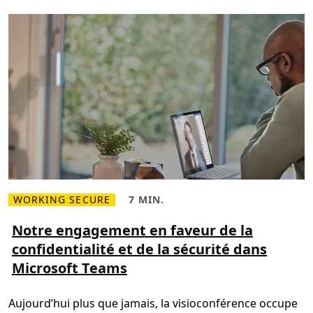
’
a
d
a
p
t
e
r
à
v
o
t
r
e
f
a
ç
o
n
d
WORKING SECURE
7 MIN.
e
L
T
t
i
e
r
r
m
Notre engagement en faveur de la
a
e
p
v
confidentialité et de la sécurité dans
p
s
a
l
d
i
Microsoft Teams
u
e
l
s
l
l
s
e
e
u
c
r
Aujourd’hui plus que jamais, la visioconférence occupe
r
t