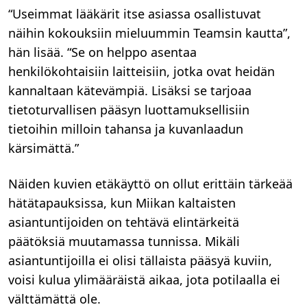
“Useimmat lääkärit itse asiassa osallistuvat
näihin kokouksiin mieluummin Teamsin kautta”,
hän lisää. “Se on helppo asentaa
henkilökohtaisiin laitteisiin, jotka ovat heidän
kannaltaan kätevämpiä. Lisäksi se tarjoaa
tietoturvallisen pääsyn luottamuksellisiin
tietoihin milloin tahansa ja kuvanlaadun
kärsimättä.”
Näiden kuvien etäkäyttö on ollut erittäin tärkeää
hätätapauksissa, kun Miikan kaltaisten
asiantuntijoiden on tehtävä elintärkeitä
päätöksiä muutamassa tunnissa. Mikäli
asiantuntijoilla ei olisi tällaista pääsyä kuviin,
voisi kulua ylimääräistä aikaa, jota potilaalla ei
välttämättä ole.