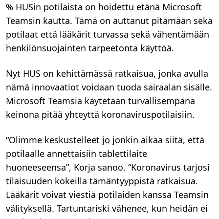
% HUSin potilaista on hoidettu etänä Microsoft
Teamsin kautta. Tämä on auttanut pitämään sekä
potilaat että lääkärit turvassa sekä vähentämään
henkilönsuojainten tarpeetonta käyttöä.
Nyt HUS on kehittämässä ratkaisua, jonka avulla
nämä innovaatiot voidaan tuoda sairaalan sisälle.
Microsoft Teamsia käytetään turvallisempana
keinona pitää yhteyttä koronaviruspotilaisiin.
“Olimme keskustelleet jo jonkin aikaa siitä, että
potilaalle annettaisiin tablettilaite
huoneeseensa”, Korja sanoo. “Koronavirus tarjosi
tilaisuuden kokeilla tämäntyyppistä ratkaisua.
Lääkärit voivat viestiä potilaiden kanssa Teamsin
välityksellä. Tartuntariski vähenee, kun heidän ei