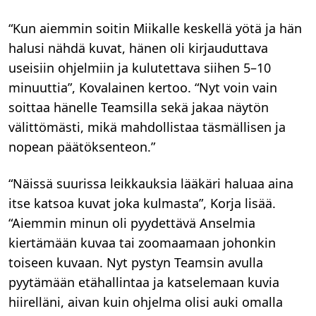
“Kun aiemmin soitin Miikalle keskellä yötä ja hän
halusi nähdä kuvat, hänen oli kirjauduttava
useisiin ohjelmiin ja kulutettava siihen 5–10
minuuttia”, Kovalainen kertoo. “Nyt voin vain
soittaa hänelle Teamsilla sekä jakaa näytön
välittömästi, mikä mahdollistaa täsmällisen ja
nopean päätöksenteon.”
“Näissä suurissa leikkauksia lääkäri haluaa aina
itse katsoa kuvat joka kulmasta”, Korja lisää.
“Aiemmin minun oli pyydettävä Anselmia
kiertämään kuvaa tai zoomaamaan johonkin
toiseen kuvaan. Nyt pystyn Teamsin avulla
pyytämään etähallintaa ja katselemaan kuvia
hiirelläni, aivan kuin ohjelma olisi auki omalla