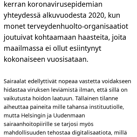
kerran koronavirusepidemian
n
.
yhteydessä alkuvuodesta 2020, kun
monet terveydenhuolto-organisaatiot
joutuivat kohtaamaan haasteita, joita
maailmassa ei ollut esiintynyt
kokonaiseen vuosisataan.
Sairaalat edellyttivät nopeaa vastetta voidakseen
hidastaa viruksen leviämistä ilman, että sillä on
vaikutusta hoidon laatuun. Tällainen tilanne
aiheuttaa paineita mille tahansa instituutiolle,
mutta Helsingin ja Uudenmaan
sairaanhoitopiirille se tarjosi myös
mahdollisuuden tehostaa digitalisaatiota, millä