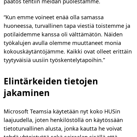
päätös tehtiin meidän puolestamme.
“Kun emme voineet enää olla samassa
huoneessa, turvallinen tapa viestiä toistemme ja
potilaidemme kanssa oli välttämätön. Näiden
työkalujen avulla olemme muuttaneet monia
kokouskäytäntöjämme. Kaikki ovat olleet erittäin
tyytyväisiä uusiin työskentelytapoihin.”
Elintärkeiden tietojen
jakaminen
Microsoft Teamsia käytetään nyt koko HUSin
laajuudella, joten henkilöstöllä on käytössään
tietoturvallinen alusta, jonka kautta he voivat
tehdä yhteistyötä sekä sairaalan sisällä että