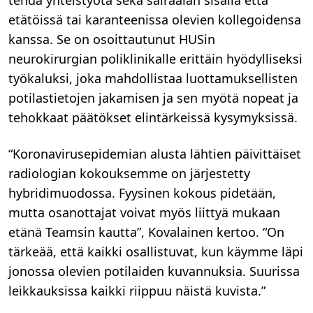
etätöissä tai karanteenissa olevien kollegoidensa
kanssa. Se on osoittautunut HUSin
neurokirurgian poliklinikalle erittäin hyödylliseksi
työkaluksi, joka mahdollistaa luottamuksellisten
potilastietojen jakamisen ja sen myötä nopeat ja
tehokkaat päätökset elintärkeissä kysymyksissä.
“Koronavirusepidemian alusta lähtien päivittäiset
radiologian kokouksemme on järjestetty
hybridimuodossa. Fyysinen kokous pidetään,
mutta osanottajat voivat myös liittyä mukaan
etänä Teamsin kautta”, Kovalainen kertoo. “On
tärkeää, että kaikki osallistuvat, kun käymme läpi
jonossa olevien potilaiden kuvannuksia. Suurissa
leikkauksissa kaikki riippuu näistä kuvista.”