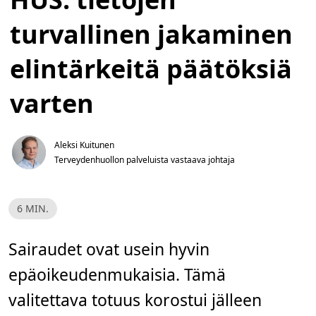
turvallinen jakaminen
elintärkeitä päätöksiä
varten
Aleksi Kuitunen
Terveydenhuollon palveluista vastaava johtaja
L
6 MIN.
u
k
u
a
Sairaudet ovat usein hyvin
i
k
epäoikeudenmukaisia. Tämä
a
,
6
valitettava totuus korostui jälleen
m
i