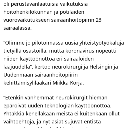
oli perustavanlaatuisia vaikutuksia
hoitohenkilökunnan ja potilaiden
vuorovaikutukseen sairaanhoitopiirin 23
sairaalassa.
“Olimme jo pilotoimassa uusia yhteistyötyökaluja
tietyillä osastoilla, mutta koronavirus nopeutti
niiden käyttöönottoa eri sairaaloiden
laajuudella”, kertoo neurokirurgi ja Helsingin ja
Uudenmaan sairaanhoitopiirin
kehittämisylilääkäri Miikka Korja.
“Etenkin vanhemmat neurokirurgit hieman
epäröivät uuden teknologian käyttöönottoa.
Yhtäkkiä kenelläkään meistä ei kuitenkaan ollut
vaihtoehtoja, ja nyt asiat sujuvat entistä