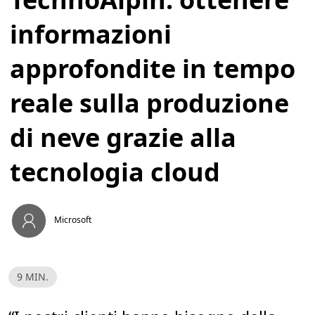
informazioni
approfondite in tempo
reale sulla produzione
di neve grazie alla
tecnologia cloud
Microsoft
T
9 MIN.
e
m
p
o