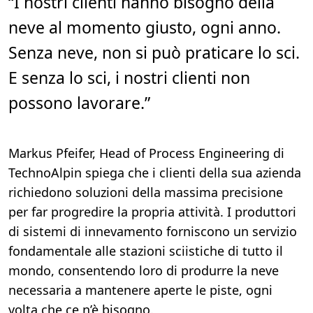
“I nostri clienti hanno bisogno della
d
i
neve al momento giusto, ogni anno.
l
e
t
Senza neve, non si può praticare lo sci.
t
u
E senza lo sci, i nostri clienti non
r
a
,
possono lavorare.”
9
m
i
n
.
Markus Pfeifer, Head of Process Engineering di
TechnoAlpin spiega che i clienti della sua azienda
richiedono soluzioni della massima precisione
per far progredire la propria attività. I produttori
di sistemi di innevamento forniscono un servizio
fondamentale alle stazioni sciistiche di tutto il
mondo, consentendo loro di produrre la neve
necessaria a mantenere aperte le piste, ogni
volta che ce n’è bisogno.