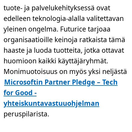
,
2
tuote- ja palvelukehityksessä ovat
m
i
edelleen teknologia-alalla valitettavan
n
.
yleinen ongelma. Futurice tarjoaa
organisaatioille keinoja ratkaista tämä
haaste ja luoda tuotteita, jotka ottavat
huomioon kaikki käyttäjäryhmät.
Monimuotoisuus on myös yksi neljästä
Microsoftin Partner Pledge – Tech
for Good -
yhteiskuntavastuuohjelman
peruspilarista.