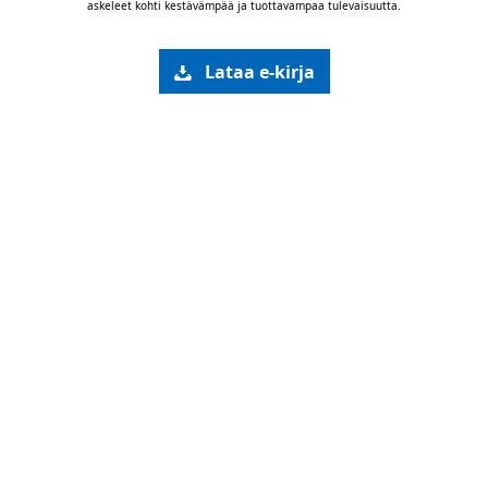
askeleet kohti kestävämpää ja tuottavampaa tulevaisuutta.
Lataa e-kirja