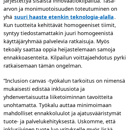
järjestettyä sisäistä innovaatiokilpailua. Tasa-
arvon ja monimuotoisuuden toteutuminen on
yhä
suuri haaste etenkin teknologia-alalla
.
Kun tuotteita kehittävät homogeeniset tiimit,
syntyy tiedostamattakin juuri homogeenistä
käyttäjäryhmää palvelevia ratkaisuja. Myös
tekoäly saattaa oppia heijastelemaan samoja
ennakkoasenteita. Kilpailun voittajaehdotus pyrki
ratkaisemaan tämän ongelman.
”Inclusion canvas -työkalun tarkoitus on nimensä
mukaisesti edistää inkluusiota ja
yhdenvertaisuutta liiketoiminnan tavoitteita
unohtamatta. Työkalu auttaa minimoimaan
mahdolliset ennakkoluulot ja ajatusvääristymät
tuote- ja palvelukehityksestä. Uskomme, että
inklusiivinen tuote luo yritykselle myös lisää