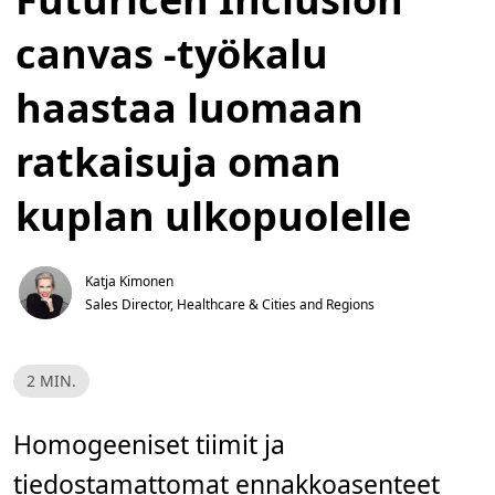
canvas -työkalu
haastaa luomaan
ratkaisuja oman
kuplan ulkopuolelle
Katja Kimonen
Sales Director, Healthcare & Cities and Regions
L
2 MIN.
u
k
u
a
Homogeeniset tiimit ja
i
k
tiedostamattomat ennakkoasenteet
a