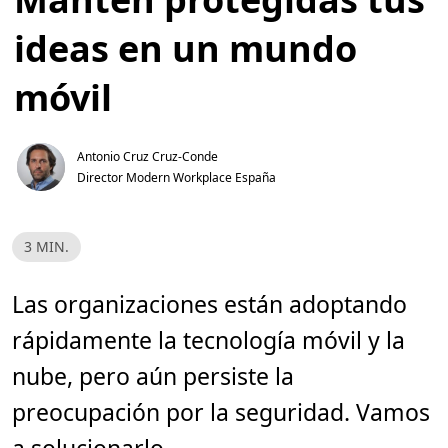
ideas en un mundo
móvil
Antonio Cruz Cruz-Conde
Director Modern Workplace España
H
3 MIN.
o
r
a
d
Las organizaciones están adoptando
e
l
rápidamente la tecnología móvil y la
e
c
t
nube, pero aún persiste la
u
r
preocupación por la seguridad. Vamos
a
,
3