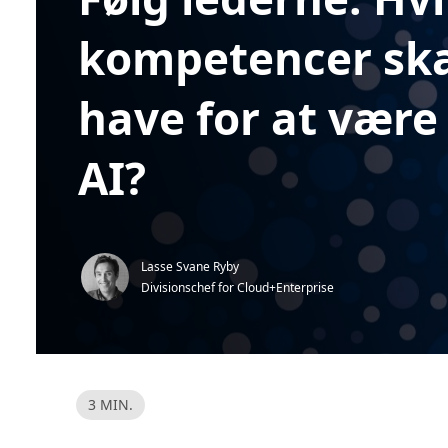
kompetencer sk
have for at være 
AI?
Lasse Svane Ryby
Divisionschef for Cloud+Enterprise
L
3 MIN.
æ
s
e