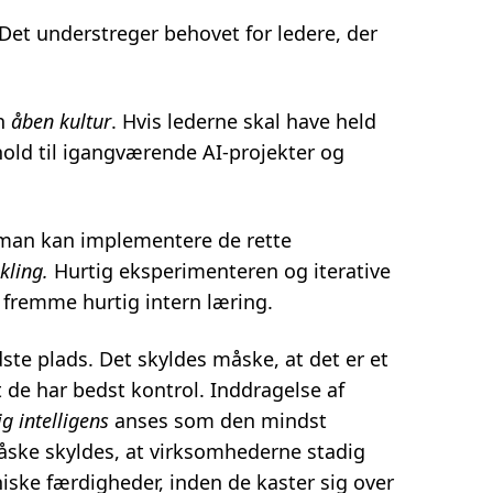
 Det understreger behovet for ledere, der
en
åben kultur
. Hvis lederne skal have held
rhold til igangværende AI-projekter og
 man kan implementere de rette
ikling.
Hurtig eksperimenteren og iterative
r fremme hurtig intern læring.
e plads. Det skyldes måske, at det er et
t de har bedst kontrol. Inddragelse af
g intelligens
anses som den mindst
måske skyldes, at virksomhederne stadig
niske færdigheder, inden de kaster sig over