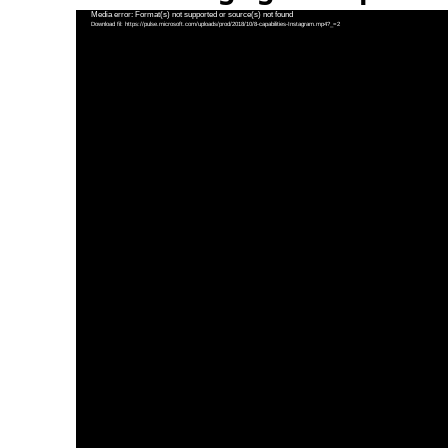
Videoafspiller
Media error: Format(s) not supported or source(s) not found
Download fil: https://pulse.microsoft.com/uploads/prod/2018/10/8-capabilities-Instagram.mp4?_=2