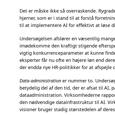
Det er måske ikke så overraskende. Rygraden 
hjerner, som er i stand til at forstå forre
til at implementere AI for effektivt at løse 
Undersøgelsen afslører en væsentlig mangel
imødekomme den kraftigt stigende efterspør
vigtig konkurrenceparameter at kunne finde
eksperter får nu ofte en højere løn end dere
der endda nye HR-politikker for at afspejle 
Data-administration
er nummer to. Undersøg
betydelig del af den tid, der er afsat til AI,
dataadministration. Virksomhederne rapport
den nødvendige datainfrastruktur til AI. V
visioner bruger stadig størstedelen af deres 