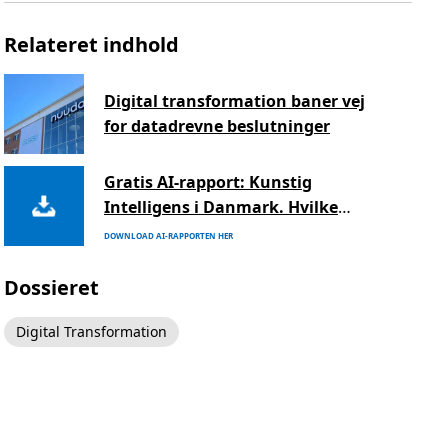
Relateret indhold
Digital transformation baner vej
for datadrevne beslutninger
Gratis AI-rapport: Kunstig
Intelligens i Danmark. Hvilke
fordele 277 store europæiske
DOWNLOAD AI-RAPPORTEN HER
virksomheder får ud af AI
Dossieret
Digital Transformation