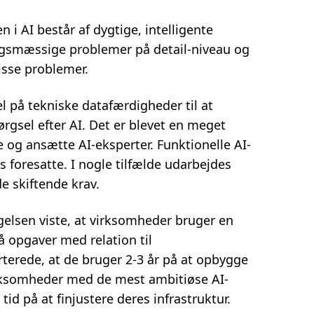
i AI består af dygtige, intelligente
tningsmæssige problemer på detail-niveau og
disse problemer.
 på tekniske datafærdigheder til at
gsel efter AI. Det er blevet en meget
 og ansætte AI-eksperter. Funktionelle AI-
s foresatte. I nogle tilfælde udarbejdes
de skiftende krav.
elsen viste, at virksomheder bruger en
 på opgaver med relation til
erede, at de bruger 2-3 år på at opbygge
irksomheder med de mest ambitiøse AI-
tid på at finjustere deres infrastruktur.