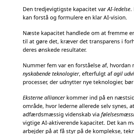
Den tredjevigtigste kapacitet var
AI-ledelse
.
kan forstå og formulere en klar AI-vision.
Næste kapacitet handlede om at fremme 
til at gøre det, kræver det transparens i fo
deres ønskede resultater.
Nummer fem var en forståelse af, hvordan
nyskabende teknologier
, efterfulgt af
agil udv
processer, der udnytter nye teknologier, bø
Eksterne alliancer
kommer ind på en næstsidst
område, hvor lederne allerede selv synes, a
adfærdsmæssig videnskab via
følelsesmæssi
vigtige AI-aktiverende kapacitet. Det kan 
arbejder på at få styr på de komplekse, tek