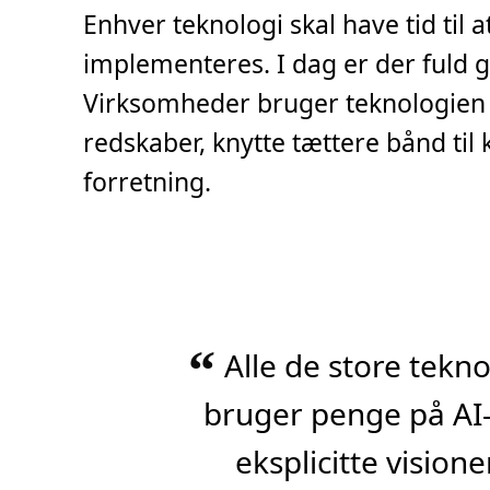
t
Enhver teknologi skal have tid til 
i
d
,
implementeres. I dag er der fuld 
3
m
Virksomheder bruger teknologien 
i
n
.
redskaber, knytte tættere bånd ti
forretning.
“
Alle de store tek
bruger penge på AI-
eksplicitte visio