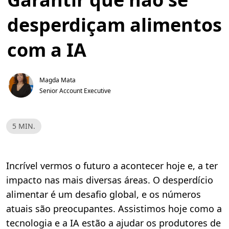
desperdiçam alimentos
com a IA
Magda Mata
Senior Account Executive
T
5 MIN.
e
m
p
o
d
Incrível vermos o futuro a acontecer hoje e, a ter
e
l
impacto nas mais diversas áreas. O desperdício
e
i
alimentar é um desafio global, e os números
t
u
atuais são preocupantes. Assistimos hoje como a
r
a
tecnologia e a IA estão a ajudar os produtores de
,