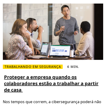
TRABALHANDO EM SEGURANÇA
6 MIN.
L
T
e
e
r
m
Proteger a empresa quando os
m
p
colaboradores estão a trabalhar a partir
a
o
i
d
de casa
s
e
s
l
o
e
b
i
Nos tempos que correm, a cibersegurança poderá não
r
t
e
u