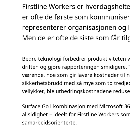
t
Firstline Workers er hverdagshelten
i
d
,
er ofte de første som kommuniser
2
m
representerer organisasjonen og le
i
n
.
Men de er ofte de siste som får til
Bedre teknologi forbedrer produktiviteten ve
driften og gjøre rapporteringen smidigere. T
værende, noe som gir lavere kostnader til n
sikkerhetsbrudd med så mye som to tredjedel
vellykket, ble utbedringskostnadene reduse
Surface Go i kombinasjon med Microsoft 365
allsidighet – ideelt for Firstline Workers so
samarbeidsorienterte.