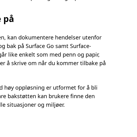
e på
lten, kan dokumentere hendelser utenfor
og bak på Surface Go samt Surface-
går like enkelt som med penn og papir,
pper å skrive om når du kommer tilbake på
høy oppløsning er utformet for å bli
are bakstøtten kan brukere finne den
lle situasjoner og miljøer.