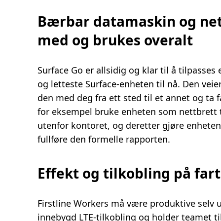
Bærbar datamaskin og nett
med og brukes overalt
Surface Go er allsidig og klar til å tilpasse
og letteste Surface-enheten til nå. Den veier
den med deg fra ett sted til et annet og ta 
for eksempel bruke enheten som nettbrett 
utenfor kontoret, og deretter gjøre enhete
fullføre den formelle rapporten.
Effekt og tilkobling på far
Firstline Workers må være produktive selv ut
innebygd LTE-tilkobling og holder teamet til