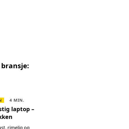
 bransje:
N
4 MIN.
tig laptop –
ekken
st, rimelig og