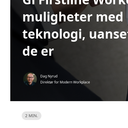
muligheter med
teknologi, uanse
de er
Dag Nyrud
Direktør for Modern Workplace
L
2 MIN.
e
s
e