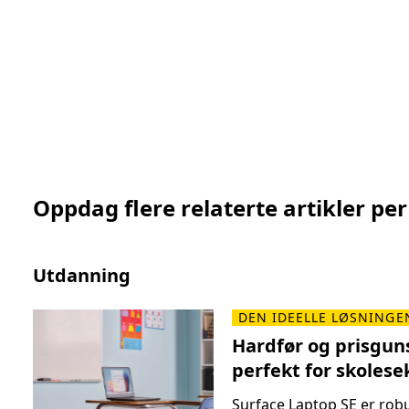
Oppdag flere relaterte artikler per
Utdanning
L
L
DEN IDEELLE LØSNINGE
e
e
Hardfør og prisguns
s
s
perfekt for skoles
m
e
e
t
Surface Laptop SE er robu