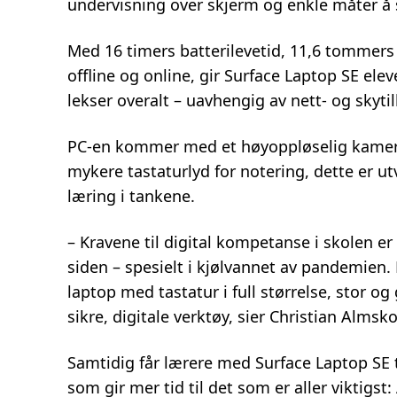
undervisning over skjerm og enkle måter å 
Med 16 timers batterilevetid, 11,6 tommers
offline og online, gir Surface Laptop SE eleve
lekser overalt – uavhengig av nett- og skyti
PC-en kommer med et høyoppløselig kamera
mykere tastaturlyd for notering, dette er u
læring i tankene.
– Kravene til digital kompetanse i skolen er
siden – spesielt i kjølvannet av pandemien.
laptop med tastatur i full størrelse, stor o
sikre, digitale verktøy, sier Christian Alms
Samtidig får lærere med Surface Laptop SE t
som gir mer tid til det som er aller viktigst: