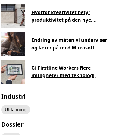
Hvorfor kreativitet betyr
produktivitet på den nye,
moderne arbeidsplassen
Endring av måten vi underviser
og lærer på med Microsoft
Surface for Education
Gi Firstline Workers flere
muligheter med teknologi,
uansett hvor de er
Industri
Utdanning
Dossier