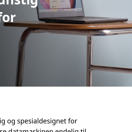
for
ig og spesialdesignet for
e datamaskinen endelig til