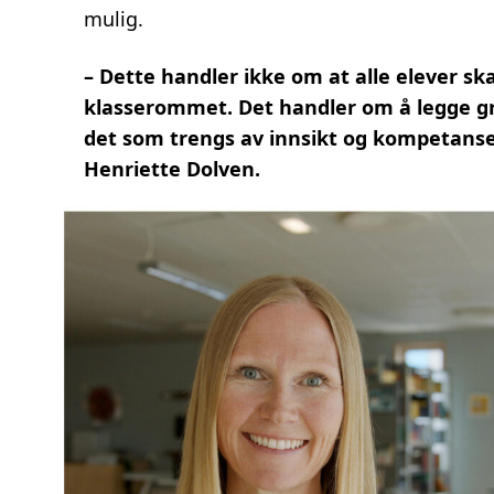
mulig.
– Dette handler ikke om at alle elever s
klasserommet. Det handler om å legge g
det som trengs av innsikt og kompetanse f
Henriette Dolven.