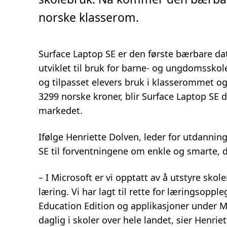
4
m
norske klasserom.
i
n
.
Surface Laptop SE er den første bærbare da
utviklet til bruk for barne- og ungdomsskolee
og tilpasset elevers bruk i klasserommet o
3299 norske kroner, blir Surface Laptop SE 
markedet.
Ifølge Henriette Dolven, leder for utdannin
SE til forventningene om enkle og smarte, d
– I Microsoft er vi opptatt av å utstyre skol
læring. Vi har lagt til rette for læringsopp
Education Edition og applikasjoner under M
daglig i skoler over hele landet, sier Henrie