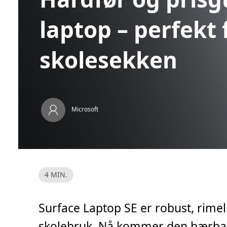
laptop – perfekt 
skolesekken
Microsoft
L
4 MIN.
e
s
e
t
Surface Laptop SE er robust, rimel
i
d
,
skolebruk. Nå kommer den bærbar