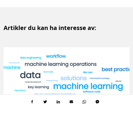
Artikler du kan ha interesse av:
KOMPETANSE FOR TEKNISK MÅLGRUPPE
7 MIN.
L
L
e
e