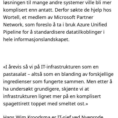
løsningen til mange andre systemer ville bli mer
.
komplisert enn antatt. Derfor søkte de hjelp hos
Wortell, et medlem av Microsoft Partner
Network, som foreslo å ta i bruk Azure Unified
Pipeline for å standardisere datatilkoblinger i
hele informasjonslandskapet.
«I årevis så vi på IT-infrastrukturen som en
pastasalat – altså som en blanding av forskjellige
ingredienser som fungerte sammen. Men etter å
ha undersøkt grundigere, skjønte vi at
infrastrukturen lignet mer på en komplisert
spagettirett toppet med smeltet ost.»
Hans Wim Kroodsma er IT-sjef ved Nyenrode