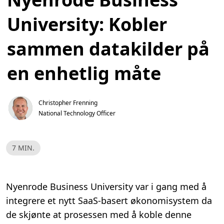
University: Kobler
sammen datakilder på
en enhetlig måte
Christopher Frenning
National Technology Officer
L
7 MIN.
e
s
e
t
i
Nyenrode Business University var i gang med å
d
,
integrere et nytt SaaS-basert økonomisystem da
7
m
de skjønte at prosessen med å koble denne
i
n