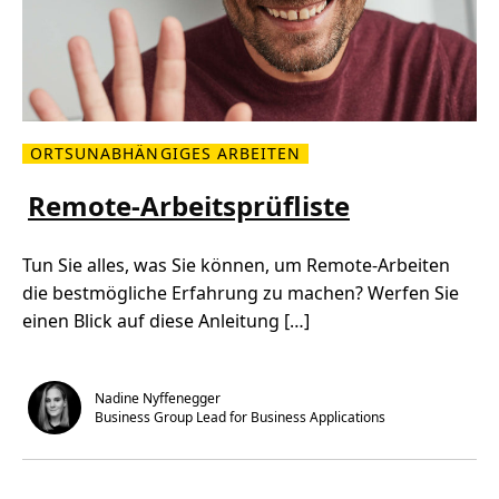
ORTSUNABHÄNGIGES ARBEITEN
M
e
h
Remote-Arbeitsprüfliste
r
l
e
s
Tun Sie alles, was Sie können, um Remote-Arbeiten
e
n
die bestmögliche Erfahrung zu machen? Werfen Sie
Ü
einen Blick auf diese Anleitung […]
b
e
r
R
e
m
Nadine Nyffenegger
o
Business Group Lead for Business Applications
t
e
-
A
r