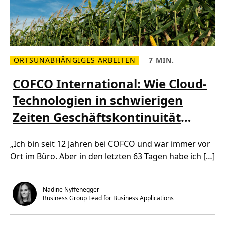
e
s
t
a
l
t
e
n
ORTSUNABHÄNGIGES ARBEITEN
7 MIN.
u
M
L
n
e
e
d
h
s
COFCO International: Wie Cloud-
m
r
e
i
l
z
t
Technologien in schwierigen
e
e
M
s
i
i
Zeiten Geschäftskontinuität
e
t
c
n
,
r
Ü
7
gewährleisteten
o
b
m
s
„Ich bin seit 12 Jahren bei COFCO und war immer vor
e
i
o
r
n
f
Ort im Büro. Aber in den letzten 63 Tagen habe ich […]
C
.
t
O
E
F
d
C
u
O
c
Nadine Nyffenegger
I
a
Business Group Lead for Business Applications
n
t
t
i
e
o
r
n