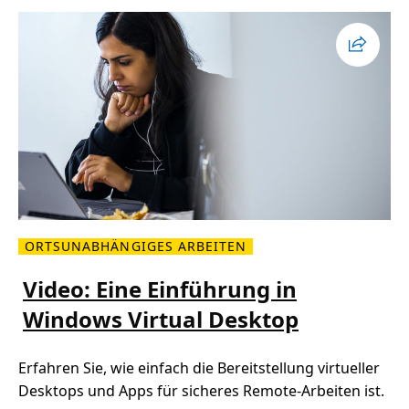
b
e
i
t
s
p
r
ü
f
l
i
s
t
e
ORTSUNABHÄNGIGES ARBEITEN
M
e
h
Video: Eine Einführung in
r
l
Windows Virtual Desktop
e
s
e
n
Erfahren Sie, wie einfach die Bereitstellung virtueller
Ü
b
Desktops und Apps für sicheres Remote-Arbeiten ist.
e
r