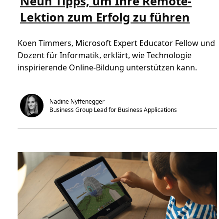
Neun Tipps, um Ihre Remote-
r
r
l
Lektion zum Erfolg zu führen
e
e
c
s
h
e
u
n
n
Koen Timmers, Microsoft Expert Educator Fellow und
Ü
g
b
Dozent für Informatik, erklärt, wie Technologie
e
e
n
r
inspirierende Online-Bildung unterstützen kann.
N
e
u
n
T
Nadine Nyffenegger
i
Business Group Lead for Business Applications
p
p
s
,
u
m
I
h
r
e
R
e
m
o
t
e