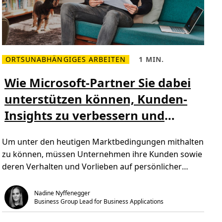
u
s
i
v
e
n
u
n
ORTSUNABHÄNGIGES ARBEITEN
1 MIN.
d
M
L
z
e
e
u
h
s
Wie Microsoft-Partner Sie dabei
g
r
e
ä
l
z
n
unterstützen können, Kunden-
e
e
g
s
i
l
Insights zu verbessern und
e
t
i
n
,
c
Ü
1
Verbindungen zu stärken
h
b
m
e
Um unter den heutigen Marktbedingungen mithalten
e
i
n
r
n
F
zu können, müssen Unternehmen ihre Kunden sowie
W
.
e
i
r
deren Verhalten und Vorlieben auf persönlicher
e
n
M
u
Ebene […]
i
n
c
t
Nadine Nyffenegger
r
e
Business Group Lead for Business Applications
o
r
s
r
o
i