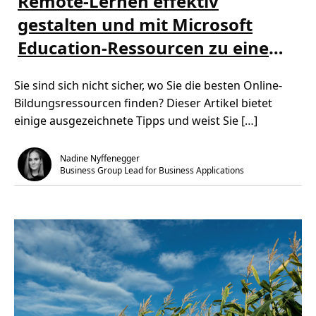
Remote-Lernen effektiv
r
t
l
gestalten und mit Microsoft
u
e
a
s
l
Education-Ressourcen zu einem
e
D
n
e
Ü
Engagierten beschäftigen
s
b
k
Sie sind sich nicht sicher, wo Sie die besten Online-
e
t
r
o
Bildungsressourcen finden? Dieser Artikel bietet
R
p
e
einige ausgezeichnete Tipps und weist Sie […]
m
o
t
e
Nadine Nyffenegger
-
Business Group Lead for Business Applications
L
e
r
n
e
n
e
f
f
e
k
t
i
v
g