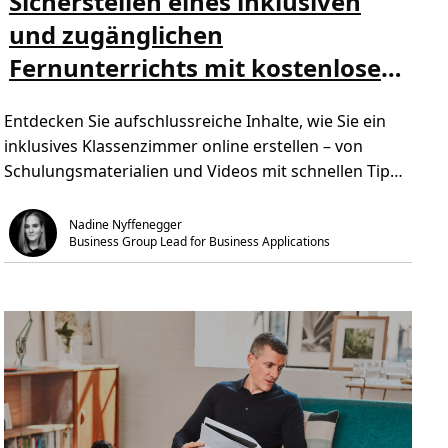
Sicherstellen eines inklusiven
r
m
l
und zugänglichen
o
e
b
s
i
Fernunterrichts mit kostenlosen
e
l
n
e
Ü
Tools von Microsoft
E
b
r
Entdecken Sie aufschlussreiche Inhalte, wie Sie ein
e
s
r
t
inklusives Klassenzimmer online erstellen – von
S
e
i
Schulungsmaterialien und Videos mit schnellen Tipps
-
c
T
h
bis […]
r
e
a
r
Nadine Nyffenegger
n
s
s
Business Group Lead for Business Applications
t
f
e
o
l
r
l
m
e
a
n
t
e
i
i
o
n
n
e
a
s
b
i
n
k
l