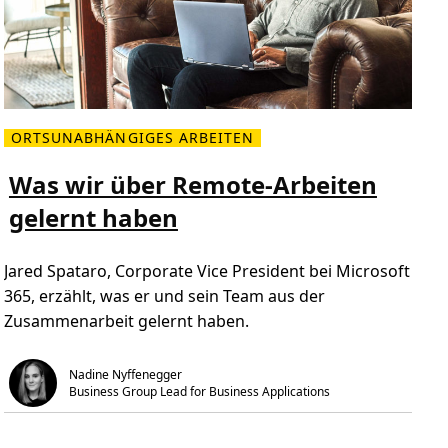
ORTSUNABHÄNGIGES ARBEITEN
M
e
h
Was wir über Remote-Arbeiten
r
l
gelernt haben
e
s
e
n
Jared Spataro, Corporate Vice President bei Microsoft
Ü
b
365, erzählt, was er und sein Team aus der
e
r
Zusammenarbeit gelernt haben.
W
a
s
w
Nadine Nyffenegger
i
Business Group Lead for Business Applications
r
ü
b
e