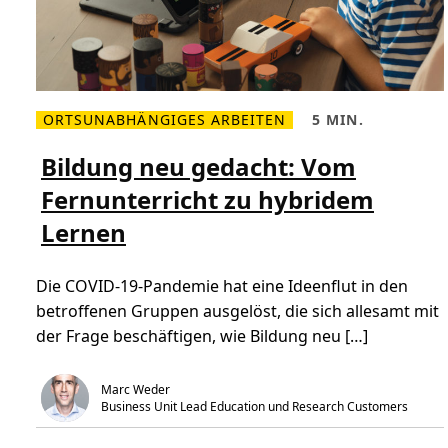
-
L
e
k
t
i
o
n
ORTSUNABHÄNGIGES ARBEITEN
5 MIN.
z
M
L
u
e
e
m
h
s
Bildung neu gedacht: Vom
E
r
e
r
l
z
f
Fernunterricht zu hybridem
e
e
o
s
i
l
Lernen
e
t
g
n
,
z
Ü
5
u
b
m
f
Die COVID-19-Pandemie hat eine Ideenflut in den
e
i
ü
r
n
h
betroffenen Gruppen ausgelöst, die sich allesamt mit
B
.
r
i
e
der Frage beschäftigen, wie Bildung neu […]
l
n
d
u
n
Marc Weder
g
Business Unit Lead Education und Research Customers
n
e
u