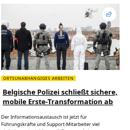
r
R
e
m
o
t
e
-
A
r
b
e
i
t
e
n
g
e
l
ORTSUNABHÄNGIGES ARBEITEN
e
M
r
e
n
h
Belgische Polizei schließt sichere,
t
r
h
l
mobile Erste-Transformation ab
a
e
b
s
e
e
n
n
Der Informationsaustausch ist jetzt für
Ü
b
Führungskräfte und Support-Mitarbeiter viel
e
r