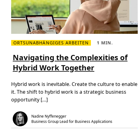
ORTSUNABHÄNGIGES ARBEITEN
1 MIN.
M
L
e
e
h
s
Navigating the Complexities of
r
e
l
z
Hybrid Work Together
e
e
s
i
e
t
n
,
Hybrid work is inevitable. Create the culture to enable
Ü
1
b
m
it. The shift to hybrid work is a strategic business
e
i
r
n
opportunity […]
N
.
a
v
i
Nadine Nyffenegger
g
Business Group Lead for Business Applications
a
t
i
n