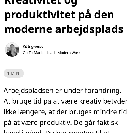
produktivitet på den
moderne arbejdsplads
Kit Ingwersen
Go-To-Market Lead - Modern Work
L
1 MIN.
æ
s
e
t
Arbejdspladsen er under forandring.
i
d
At bruge tid på at være kreativ betyder
,
1
m
ikke længere, at der bruges mindre tid
i
n
på at være produktiv. De går faktisk
.