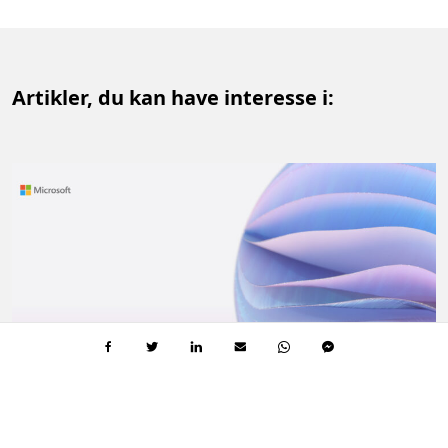
Artikler, du kan have interesse i:
DIN PERFEKTE LØSNING
4 MIN.
L
L