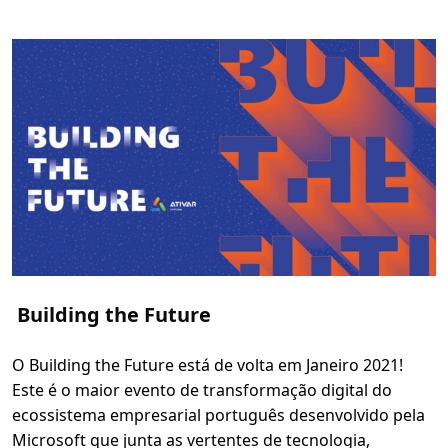
r
e
O
r
g
a
n
i
z
a
ç
õ
e
s
S
e
m
F
i
n
s
L
Building the Future
u
c
r
a
O Building the Future está de volta em Janeiro 2021!
t
i
Este é o maior evento de transformação digital do
v
o
ecossistema empresarial português desenvolvido pela
s
Microsoft que junta as vertentes de tecnologia,