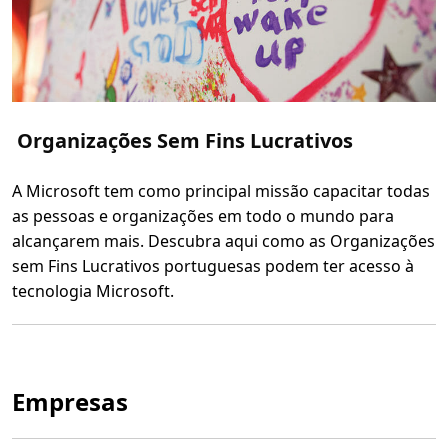
c
a
ç
ã
o
Organizações Sem Fins Lucrativos
A Microsoft tem como principal missão capacitar todas
as pessoas e organizações em todo o mundo para
alcançarem mais. Descubra aqui como as Organizações
sem Fins Lucrativos portuguesas podem ter acesso à
tecnologia Microsoft.
L
e
r
m
a
i
Empresas
s
s
o
b