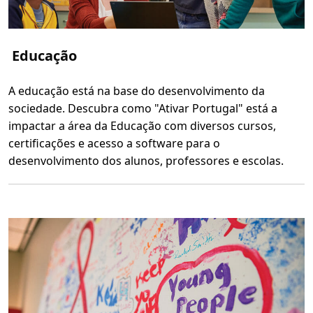
n
c
i
a
s
Educação
D
i
g
i
A educação está na base do desenvolvimento da
t
a
sociedade. Descubra como "Ativar Portugal" está a
i
s
impactar a área da Educação com diversos cursos,
certificações e acesso a software para o
desenvolvimento dos alunos, professores e escolas.
L
e
r
m
a
i
s
s
o
b
r
e
E
d
u