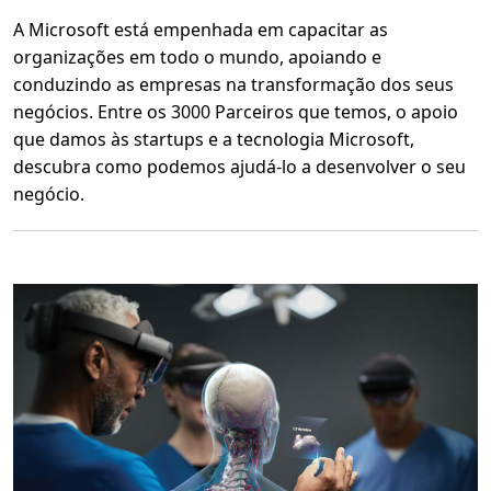
u
r
A Microsoft está empenhada em capacitar as
e
organizações em todo o mundo, apoiando e
conduzindo as empresas na transformação dos seus
negócios. Entre os 3000 Parceiros que temos, o apoio
que damos às startups e a tecnologia Microsoft,
descubra como podemos ajudá-lo a desenvolver o seu
negócio.
L
e
r
m
a
i
s
s
o
b
r
e
S
t
a
r
t
u