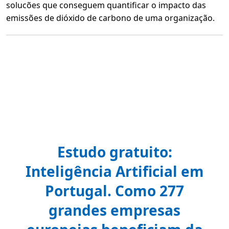
solucões que conseguem quantificar o impacto das
emissões de dióxido de carbono de uma organização.
L
e
r
m
a
i
s
s
o
b
r
e
S
u
s
t
e
Estudo gratuito:
n
t
a
Inteligência Artificial em
b
i
Portugal. Como 277
l
i
d
grandes empresas
a
d
e