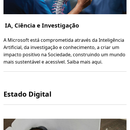
p
s
,
P
a
r
IA, Ciência e Investigação
c
e
i
r
A Microsoft está comprometida através da Inteligência
o
s
Artificial, da investigação e conhecimento, a criar um
e
E
impacto positivo na Sociedade, construindo um mundo
m
mais sustentável e acessível. Saiba mais aqui.
p
r
L
e
e
s
r
a
m
s
a
i
Estado Digital
s
s
o
b
r
e
I
A
,
C