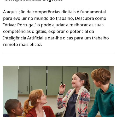
A aquisição de competências digitais é fundamental
para evoluir no mundo do trabalho. Descubra como
"Ativar Portugal" o pode ajudar a melhorar as suas
competências digitais, explorar o potencial da
Inteligência Artificial e dar-lhe dicas para um trabalho
remoto mais eficaz.
L
e
r
m
a
i
s
s
o
b
r
e
C
o
m
p
e
t
ê