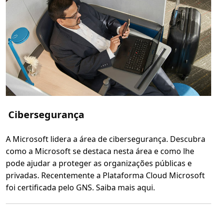
i
ê
n
c
i
a
e
I
n
v
e
s
t
i
g
a
Cibersegurança
ç
ã
o
A Microsoft lidera a área de cibersegurança. Descubra
como a Microsoft se destaca nesta área e como lhe
pode ajudar a proteger as organizações públicas e
privadas. Recentemente a Plataforma Cloud Microsoft
foi certificada pelo GNS. Saiba mais aqui.
L
e
r