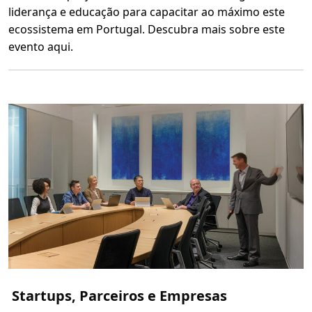
liderança e educação para capacitar ao máximo este
ecossistema em Portugal. Descubra mais sobre este
evento aqui.
L
e
r
m
a
i
s
s
o
b
r
e
B
u
i
l
d
i
n
g
t
h
e
F
Startups, Parceiros e Empresas
u
t