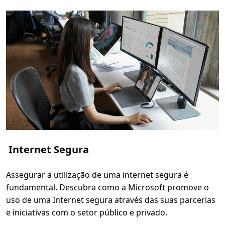
m
a
i
s
s
o
b
r
e
C
i
b
e
r
s
e
g
u
r
a
n
Internet Segura
ç
a
Assegurar a utilização de uma internet segura é
fundamental. Descubra como a Microsoft promove o
uso de uma Internet segura através das suas parcerias
e iniciativas com o setor público e privado.
L