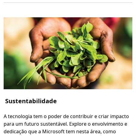
e
r
m
a
i
s
s
o
b
r
e
I
n
t
e
r
n
e
t
S
e
g
u
Sustentabilidade
r
a
A tecnologia tem o poder de contribuir e criar impacto
para um futuro sustentável. Explore o envolvimento e
dedicação que a Microsoft tem nesta área, como