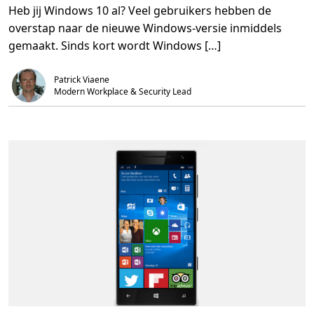
r
d
1
Heb jij Windows 10 al? Veel gebruikers hebben de
o
,
0
v
3
overstap naar de nieuwe Windows-versie inmiddels
e
m
r
i
gemaakt. Sinds kort wordt Windows […]
V
n
a
.
n
Patrick Viaene
a
f
Modern Workplace & Security Lead
n
u
u
p
g
r
a
d
e
j
e
n
o
g
e
e
n
v
o
u
d
i