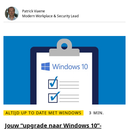
e
.
w
r
s
Patrick Viaene
s
1
t
0
Modern Workplace & Security Lead
e
?
g
r
o
t
e
W
i
n
d
o
w
s
1
0
-
u
p
d
a
t
e
v
a
ALTIJD UP TO DATE MET WINDOWS
3 MIN.
L
L
n
e
e
d
e
e
Jouw “upgrade naar Windows 10”-
a
s
s
a