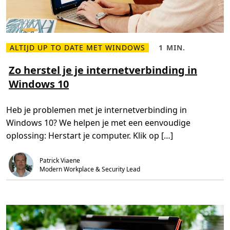
j
d
v
o
o
r
u
ALTIJD UP TO DATE MET WINDOWS
1 MIN.
L
L
i
e
e
t
e
e
Zo herstel je je internetverbinding in
:
s
s
h
Windows 10
m
t
o
e
i
e
e
j
u
r
d
p
Heb je problemen met je internetverbinding in
o
,
-
v
1
t
Windows 10? We helpen je met een eenvoudige
e
m
o
r
i
-
oplossing: Herstart je computer. Klik op […]
Z
n
d
o
.
a
h
t
Patrick Viaene
e
e
r
i
Modern Workplace & Security Lead
s
s
t
j
e
o
l
u
j
w
e
b
j
e
e
d