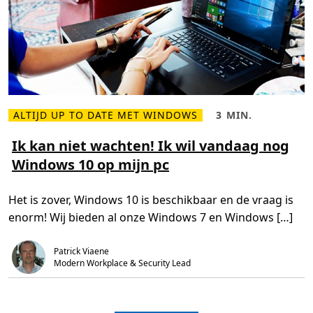
s
1
0
F
A
Q
ALTIJD UP TO DATE MET WINDOWS
3 MIN.
L
L
e
e
e
e
Ik kan niet wachten! Ik wil vandaag nog
s
s
Windows 10 op mijn pc
m
t
e
i
e
j
r
d
Het is zover, Windows 10 is beschikbaar en de vraag is
o
,
v
3
enorm! Wij bieden al onze Windows 7 en Windows […]
e
m
r
i
I
n
k
.
Patrick Viaene
k
Modern Workplace & Security Lead
a
n
n
i
e