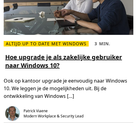
.
1
t
o
e
s
t
e
l
u
ALTIJD UP TO DATE MET WINDOWS
3 MIN.
L
L
p
e
e
g
e
e
Hoe upgrade je als zakelijke gebruiker
r
s
s
a
naar Windows 10?
m
t
d
e
i
e
e
j
n
r
d
n
Ook op kantoor upgrade je eenvoudig naar Windows
o
,
a
v
3
a
10. We leggen je de mogelijkheden uit. Bij de
e
m
r
r
i
W
ontwikkeling van Windows […]
H
n
i
o
.
n
e
d
Patrick Viaene
u
o
p
w
Modern Workplace & Security Lead
g
s
r
1
a
0
d
M
e
o