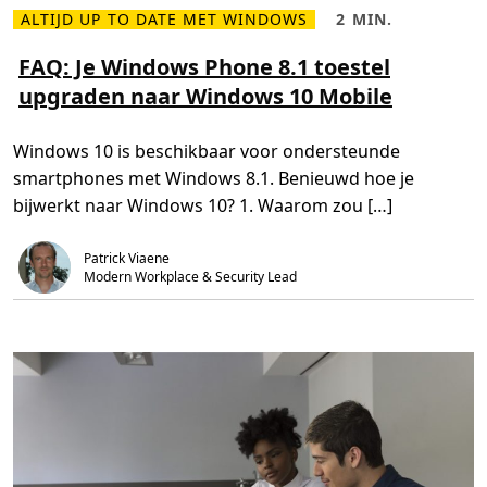
g
e
ALTIJD UP TO DATE MET WINDOWS
2 MIN.
L
L
r
e
e
n
e
e
FAQ: Je Windows Phone 8.1 toestel
a
s
s
a
upgraden naar Windows 10 Mobile
m
t
r
e
i
W
e
j
i
r
d
n
Windows 10 is beschikbaar voor ondersteunde
o
,
d
v
2
o
smartphones met Windows 8.1. Benieuwd hoe je
e
m
w
r
i
s
bijwerkt naar Windows 10? 1. Waarom zou […]
F
n
1
A
.
0
Q
Patrick Viaene
:
J
Modern Workplace & Security Lead
e
W
i
n
d
o
w
s
P
h
o
n
e
8