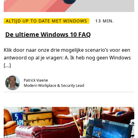
0
”
-
c
h
ALTIJD UP TO DATE MET WINDOWS
13 MIN.
L
L
e
e
e
c
e
e
De ultieme Windows 10 FAQ
k
s
s
l
m
t
i
e
i
s
Klik door naar onze drie mogelijke scenario’s voor een
e
j
t
r
d
antwoord op al je vragen: A. Ik heb nog geen Windows
o
,
v
1
[…]
e
3
r
m
D
i
e
n
Patrick Viaene
u
.
Modern Workplace & Security Lead
l
t
i
e
m
e
W
i
n
d
o
w