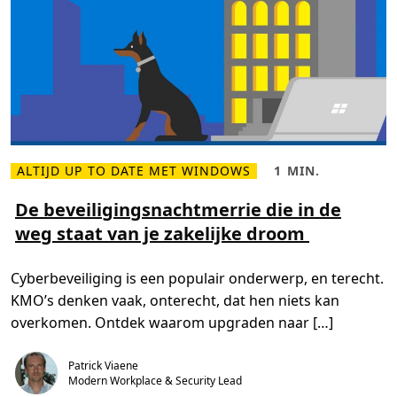
ALTIJD UP TO DATE MET WINDOWS
1 MIN.
L
L
e
e
e
e
De beveiligingsnachtmerrie die in de
s
s
weg staat van je zakelijke droom
m
t
e
i
e
j
r
d
Cyberbeveiliging is een populair onderwerp, en terecht.
o
,
v
1
KMO’s denken vaak, onterecht, dat hen niets kan
e
m
r
i
overkomen. Ontdek waarom upgraden naar […]
D
n
e
.
b
Patrick Viaene
e
v
Modern Workplace & Security Lead
e