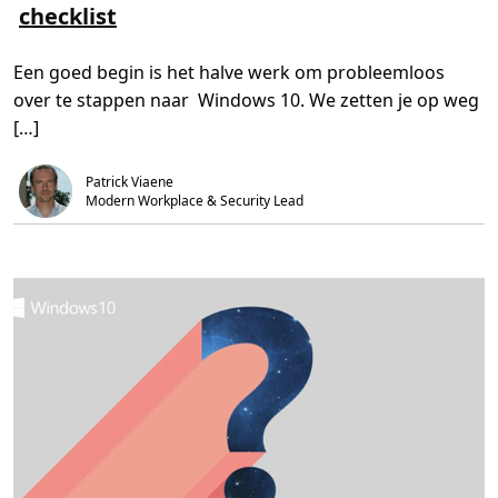
checklist
m
t
g
e
i
b
e
j
e
r
d
s
Een goed begin is het halve werk om probleemloos
o
,
c
v
3
h
over te stappen naar Windows 10. We zetten je op weg
e
m
i
r
i
k
[…]
J
n
b
o
.
a
u
a
Patrick Viaene
w
r
“
Modern Workplace & Security Lead
u
p
g
r
a
d
e
n
a
a
r
W
i
n
d
o
w
s
1