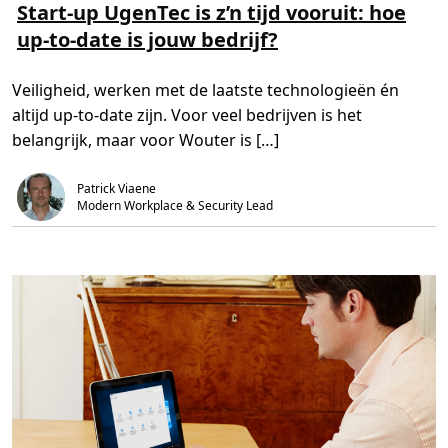
C
e
e
Start-up UgenTec is z’n tijd vooruit: hoe
r
s
s
e
up-to-date is jouw bedrijf?
m
t
a
e
i
t
e
j
o
r
d
Veiligheid, werken met de laatste technologieën én
r
o
,
s
v
1
altijd up-to-date zijn. Voor veel bedrijven is het
U
e
m
p
r
i
belangrijk, maar voor Wouter is […]
d
S
n
a
t
.
t
a
e
Patrick Viaene
r
t
Modern Workplace & Security Lead
-
u
p
U
g
e
n
T
e
c
i
s
z
’
n
t
i