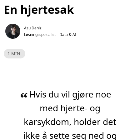
En hjertesak
Asu Deniz
Løsningsspesialist – Data & AI
L
1 MIN.
e
s
e
t
i
d
,
1
Hvis du vil gjøre noe
m
“
i
n
.
med hjerte- og
karsykdom, holder det
ikke å sette seg ned og