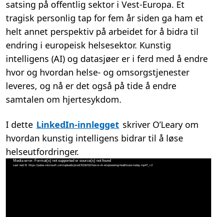
satsing på offentlig sektor i Vest-Europa. Et
tragisk personlig tap for fem år siden ga ham et
helt annet perspektiv på arbeidet for å bidra til
endring i europeisk helsesektor. Kunstig
intelligens (AI) og datasjøer er i ferd med å endre
hvor og hvordan helse- og omsorgstjenester
leveres, og nå er det også på tide å endre
samtalen om hjertesykdom.
I dette
LinkedIn-innlegget
skriver O’Leary om
hvordan kunstig intelligens bidrar til å løse
helseutfordringer.
Videoavspiller
Media error: Format(s) not supported or source(s) not found
Last ned fil: https://pulse.microsoft.com/uploads/prod/2018/03/How-is-AI-empowering-healthcare-today.mp4?_=2