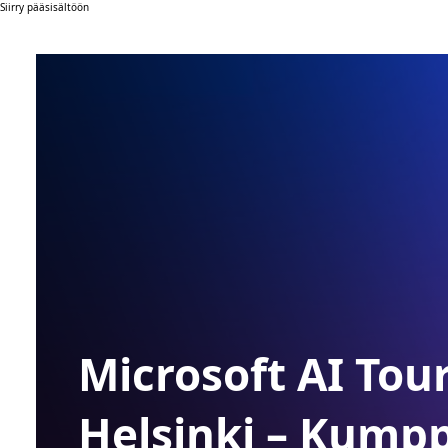
Siirry pääsisältöön
Microsoft AI Tou
Helsinki – Kump