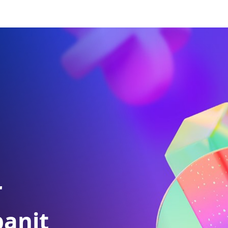
r
panit