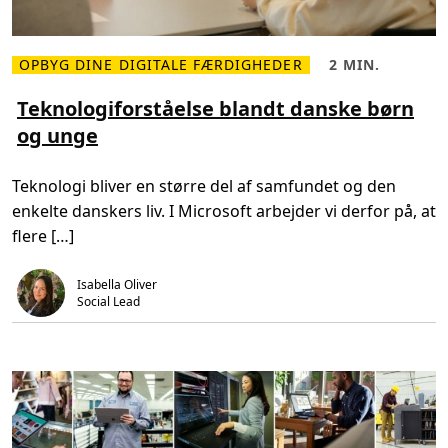
a
f
i
d
i
OPBYG DINE DIGITALE FÆRDIGHEDER
2 MIN.
t
L
L
k
æ
æ
l
s
s
Teknologiforståelse blandt danske børn
a
m
e
s
og unge
e
t
s
r
i
e
e
d
v
o
,
Teknologi bliver en større del af samfundet og den
æ
m
2
r
T
m
enkelte danskers liv. I Microsoft arbejder vi derfor på, at
e
e
i
l
k
n
flere […]
s
n
.
e
o
?
l
Isabella Oliver
o
g
Social Lead
i
f
o
r
s
t
å
e
l
s