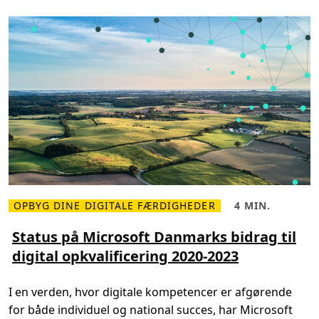
p
e
c
t
s
t
o
T
r
i
p
l
e
E
l
e
c
t
r
i
c
OPBYG DINE DIGITALE FÆRDIGHEDER
4 MIN.
L
L
i
æ
æ
t
s
s
Status på Microsoft Danmarks bidrag til
y
m
e
a
digital opkvalificering 2020-2023
e
t
n
r
i
d
e
d
G
o
,
a
I en verden, hvor digitale kompetencer er afgørende
m
4
s
S
m
C
for både individuel og national succes, har Microsoft
t
i
a