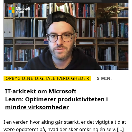
r
j
o
s
o
f
t
L
e
a
r
n
:
E
t
n
y
t
t
OPBYG DINE DIGITALE FÆRDIGHEDER
5 MIN.
i
L
L
g
æ
æ
t
s
s
IT-arkitekt om Microsoft
o
m
e
n
Learn: Optimerer produktiviteten i
e
t
b
r
i
o
mindre virksomheder
e
d
a
o
,
r
m
5
d
I
m
i
I en verden hvor alting går stærkt, er det vigtigt altid at
T
i
n
-
n
g
være opdateret på, hvad der sker omkring én selv. […]
a
.
r