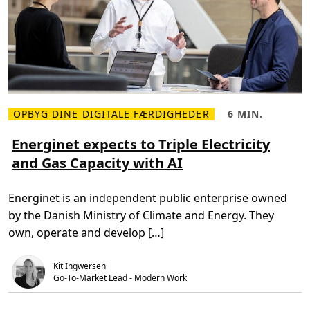
OPBYG DINE DIGITALE FÆRDIGHEDER
6 MIN.
L
L
æ
æ
s
s
Energinet expects to Triple Electricity
m
e
and Gas Capacity with AI
e
t
r
i
e
d
o
,
Energinet is an independent public enterprise owned
m
6
E
m
by the Danish Ministry of Climate and Energy. They
n
i
e
n
own, operate and develop […]
r
.
g
i
Kit Ingwersen
n
e
Go-To-Market Lead - Modern Work
t
e
x