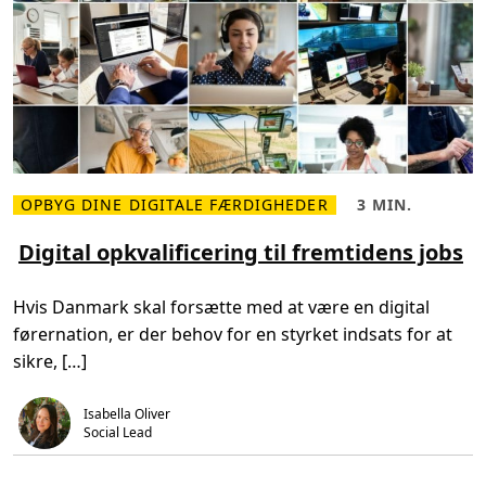
e
b
l
a
n
d
t
d
a
n
s
k
e
b
OPBYG DINE DIGITALE FÆRDIGHEDER
3 MIN.
L
L
ø
æ
æ
r
s
s
Digital opkvalificering til fremtidens jobs
n
m
e
o
e
t
g
r
i
u
Hvis Danmark skal forsætte med at være en digital
e
d
n
o
,
g
førernation, er der behov for en styrket indsats for at
m
3
e
D
m
sikre, […]
i
i
g
n
i
.
t
Isabella Oliver
a
Social Lead
l
o
p