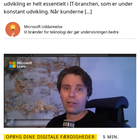
-
n
udvikling er helt essentielt i IT-branchen, som er under
a
.
r
konstant udvikling. Når kunderne […]
k
i
t
Microsoft Uddannelse
e
k
Vi brænder for teknologi der gør undervisningen bedre  
t
o
m
M
i
c
r
o
s
o
f
t
L
e
a
r
n
:
A
t
t
i
l
OPBYG DINE DIGITALE FÆRDIGHEDER
5 MIN.
e
L
L