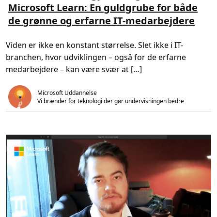
Microsoft Learn: En guldgrube for både
e
e
t
t
r
r
i
v
de grønne og erfarne IT-medarbejdere
p
e
d
i
r
o
,
d
o
m
4
e
d
P
m
n
Viden er ikke en konstant størrelse. Slet ikke i IT-
u
a
i
k
r
n
branchen, hvor udviklingen – også for de erfarne
t
t
.
i
n
medarbejdere – kan være svær at […]
v
e
i
r
t
T
Microsoft Uddannelse
e
e
t
c
Vi brænder for teknologi der gør undervisningen bedre  
e
h
n
n
i
o
m
l
i
o
n
g
d
y
r
S
e
t
v
r
i
a
r
t
k
e
s
g
o
i
m
s
h
t