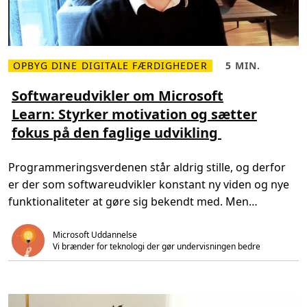
e
o
d
m
e
M
r
i
c
r
OPBYG DINE DIGITALE FÆRDIGHEDER
5 MIN.
o
L
L
s
æ
æ
o
s
s
Softwareudvikler om Microsoft
f
m
e
t
Learn: Styrker motivation og sætter
e
t
L
r
i
e
fokus på den faglige udvikling
e
d
a
o
,
r
m
5
n
S
m
:
Programmeringsverdenen står aldrig stille, og derfor
o
i
E
f
n
n
er der som softwareudvikler konstant ny viden og nye
t
.
g
w
u
funktionaliteter at gøre sig bekendt med. Men
a
l
r
informationerne er mange og spredt […]
d
e
g
Microsoft Uddannelse
u
r
d
Vi brænder for teknologi der gør undervisningen bedre  
u
v
b
i
e
k
f
l
o
e
r
r
b