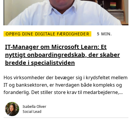
k
E
å
t
r
u
u
n
d
v
æ
OPBYG DINE DIGITALE FÆRDIGHEDER
5 MIN.
L
L
r
æ
æ
l
s
s
IT-Manager om Microsoft Learn: Et
i
m
e
g
nyttigt onboardingredskab, der skaber
e
t
t
r
i
o
bredde i specialistviden
e
d
g
o
,
m
m
5
o
I
m
t
Hos virksomheder der bevæger sig i krydsfeltet mellem
T
i
i
-
n
v
IT og banksektoren, er hverdagen både kompleks og
M
.
e
a
r
foranderlig. Det stiller store krav til medarbejderne,
n
e
a
som løbende må […]
n
g
d
Isabella Oliver
e
e
r
Social Lead
v
o
æ
m
r
M
k
i
t
c
ø