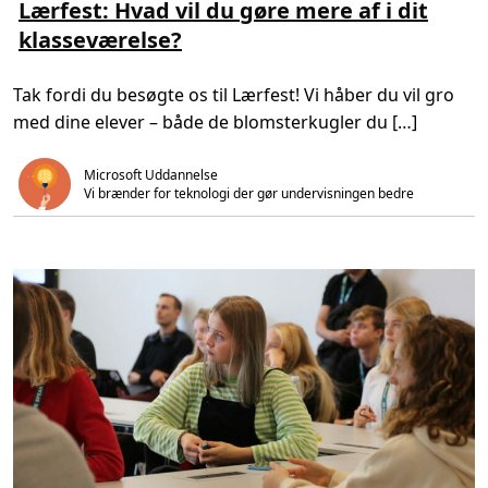
s
s
Lærfest: Hvad vil du gøre mere af i dit
d
m
e
i
klasseværelse?
e
t
g
r
i
i
e
d
t
o
,
a
Tak fordi du besøgte os til Lærfest! Vi håber du vil gro
m
2
l
L
m
o
med dine elever – både de blomsterkugler du […]
æ
i
p
r
n
k
f
.
v
e
a
Microsoft Uddannelse
s
l
Vi brænder for teknologi der gør undervisningen bedre  
t
i
:
f
H
i
v
c
a
e
d
r
v
i
i
n
l
g
d
2
u
0
g
2
ø
0
r
-
e
2
m
0
e
2
r
3
e