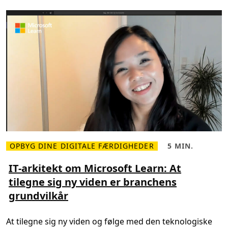
k
v
a
l
i
f
i
c
e
r
i
n
g
t
i
l
f
r
e
m
t
OPBYG DINE DIGITALE FÆRDIGHEDER
5 MIN.
L
L
i
æ
æ
d
s
s
IT-arkitekt om Microsoft Learn: At
e
m
e
n
tilegne sig ny viden er branchens
e
t
s
r
i
j
grundvilkår
e
d
o
o
,
b
m
5
s
I
m
At tilegne sig ny viden og følge med den teknologiske
T
i