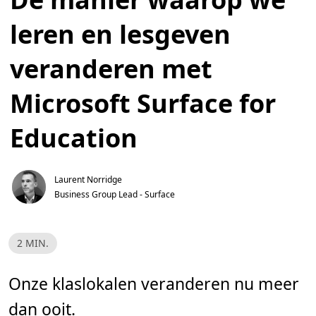
leren en lesgeven
veranderen met
Microsoft Surface for
Education
Laurent Norridge
Business Group Lead - Surface
L
2 MIN.
e
e
s
t
Onze klaslokalen veranderen nu meer
i
j
dan ooit.
d