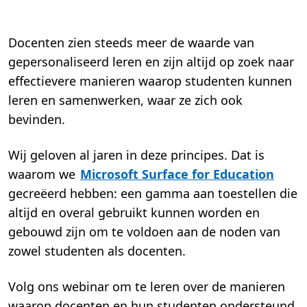
,
2
m
i
n
Docenten zien steeds meer de waarde van
.
gepersonaliseerd leren en zijn altijd op zoek naar
effectievere manieren waarop studenten kunnen
leren en samenwerken, waar ze zich ook
bevinden.
Wij geloven al jaren in deze principes. Dat is
waarom we
Microsoft Surface for Education
gecreëerd hebben: een gamma aan toestellen die
altijd en overal gebruikt kunnen worden en
gebouwd zijn om te voldoen aan de noden van
zowel studenten als docenten.
Volg ons webinar om te leren over de manieren
waarop docenten en hun studenten ondersteund