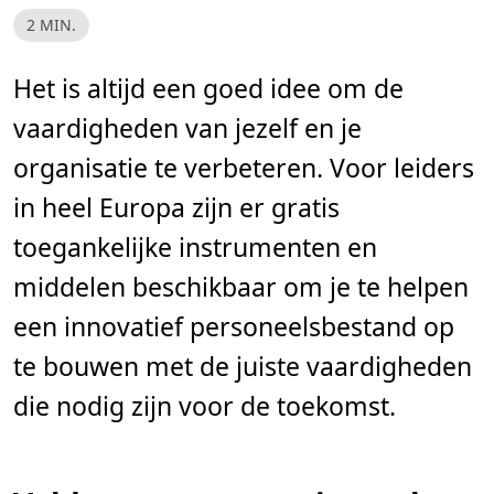
L
2 MIN.
e
e
s
t
Het is altijd een goed idee om de
i
j
vaardigheden van jezelf en je
d
,
2
organisatie te verbeteren. Voor leiders
m
i
in heel Europa zijn er gratis
n
.
toegankelijke instrumenten en
middelen beschikbaar om je te helpen
een innovatief personeelsbestand op
te bouwen met de juiste vaardigheden
die nodig zijn voor de toekomst.